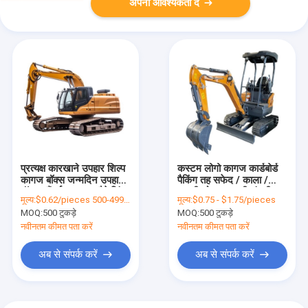
अपनी आवश्यकता दें
प्रत्यक्ष कारखाने उपहार शिल्प
कस्टम लोगो कागज कार्डबोर्ड
कागज बॉक्स जन्मदिन उपहार
पैकिंग तह सफेद / काला /
बॉक्स सौंदर्य प्रसाधन पैकेजिंग
गुलाबी सोना लक्जरी चुंबकीय
मूल्य:
$0.62/pieces 500-4999 pieces
मूल्य:
$0.75 - $1.75/pieces
बॉक्स कार्डबोर्ड
उपहार बॉक्स रिबन बंद के साथ
MOQ:
500 टुकड़े
MOQ:
500 टुकड़े
नवीनतम कीमत पता करें
नवीनतम कीमत पता करें
अब से संपर्क करें
अब से संपर्क करें