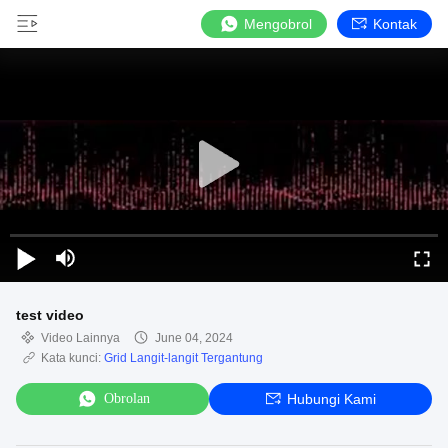
Mengobrol
Kontak
test video
Video Lainnya
June 04, 2024
Kata kunci:
Grid Langit-langit Tergantung
Obrolan
Hubungi Kami