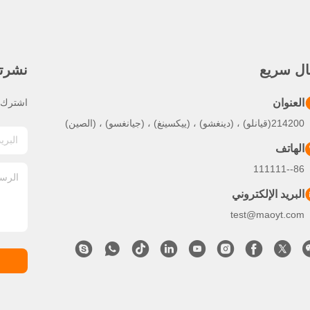
ال سريع
نشرتنا
العنوان
اشترك ف
214200(قيانلو) ، (دينغشو) ، (ييكسينغ) ، (جيانغسو) ، (الصين)
الهاتف
86--111111
البريد الإلكتروني
test@maoyt.com