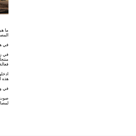
ما هي
المصنع
في هذ
في زا
منتجات
فعالة
ادخلو
هذه ا
في ور
صوت ا
لمصان