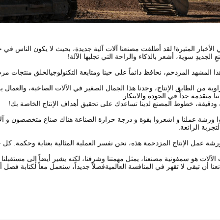
 الأخبار المثيرة! لقد أطلقت مصنعنا آلات آلية جديدة، بحيث لا يكون الناس في
ِ الجديدِ سوية، أشعر بالذكاء والراحة التي تجلبها الآلة!
ا المشهد المزدحم، نحافظ دائماً على حبنا ومتابعة التكنولوجيالخلق منتجات مر
وية من الطابق الإنتاج، وجدنا هذا الجمال الصغير في الآلات الصاخبة، والعمال
نا متقدمة جداً في الجودة والابتكار.
 ودقيقة، خطوط المصنع لدينا تساعدك على تحقيق أهداف الإنتاج الخاصة بك!
ا ورشة عملنا و اشعروا بقوة و درجة حرارة الصناعة هناك صناع متخصصون و آلات
لتجربة الرائعة.
شة عمل الإنتاج المزدحمة هذه، نحن نفسر العملية المثالية بعناية وحكمة. كل
لآلات هو سمفونية مصنعنا، يمثل مهمتنا وشرفنا، لكنه يشير أيضاً إلى مستقبلنا 
عنا أن تبقى لا تقهر في المنافسة العالميةفصلاً جديداً، سنعمل معاً لكتابة فصل 