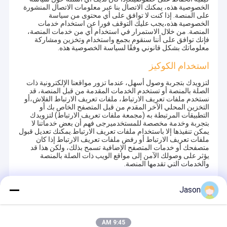
الخصوصية هذه، يمكنك الاتصال بنا عبر معلومات الاتصال المنشورة
على المنصة. إذا كنت لا توافق على أي محتوى من سياسة
الخصوصية هذه،يجب عليك التوقف فورا عن استخدام خدمات
المنصة. من خلال الاستمرار في استخدام أي من خدمات المنصة،
فإنك توافق على أننا سنقوم بجمع واستخدام وتخزين ومشاركة
معلوماتك بشكل قانوني وفقًا لسياسة الخصوصية هذه.
استخدام الكوكيز
لتزويدك بتجربة وصول أسهل، عندما تزور مواقعنا الإلكترونية ذات
الصلة بالمنصة أو تستخدم الخدمات المقدمة من قبل المنصة، قد
نستخدم ملفات تعريف الارتباط، ملفات تعريف الارتباط الفلاش،أو
التخزين المحلي الآخر المقدم من قبل المتصفح الخاص بك أو
التطبيقات المرتبطة به (مجمعة ملفات تعريف الارتباط) لتزويدك
بتجربة وخدمة مخصصة للمستخدميرجى فهم أن بعض خدماتنا لا
يمكن تنفيذها إلا باستخدام ملفات تعريف الارتباط.يمكنك تعديل قبول
ملفات تعريف الارتباط أو رفض ملفات تعريف الارتباط إذا كان
متصفحك أو خدمات المتصفح الإضافية تسمح بذلك، ولكن هذا قد
يؤثر على وصولك الآمن إلى مواقع الويب ذات الصلة بالمنصة
والخدمات التي تقدمها المنصة.
حماية معلوماتك الشخصية
Jason
من أجل حماية أمن معلوماتك، نسعى جاهدين لاتخاذ جميع التدابير
الأمنية المعقولة لحماية معلوماتك، في حالة تسرب المعلومات أو
تلفها أو فقدانها،بما في ذلك على سبيل المثال لا الحصر SSL، تخزين
9:45 AM
معلومات التشفير، التحكم في الوصول إلى مركز البيانات. نحن أيضا