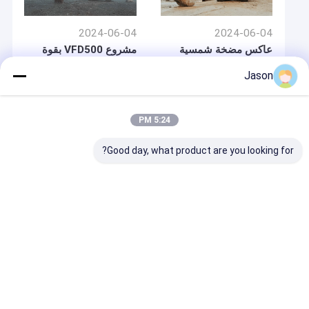
2024-06-04
2024-06-04
عاكس مضخة شمسية
مشروع VFD500 بقوة
للري والإمدادات المائية
315 كيلوواط
في المناطق الريفية
Jason
5:24 PM
Good day, what product are you looking for?
2024-06-04
مشروع 250 كيلوواط
VFD500
منزل
حول نا
اتصل بنا
Desktop Site