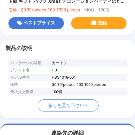
ト紙 ギフト バッグ Xmas デコレーションパーティのため
の自分のロゴ
価格：$0.30/pieces 100-1999 pieces
MOQ：100個
ベストプライス
接触
製品の説明
パッケージの詳細
カートン
ブランド名
HB
モデル番号
HBS1018-001
価格
$0.30/pieces 100-1999 pieces
最小注文数量
100個
多くを見て下さい
連絡先の詳細