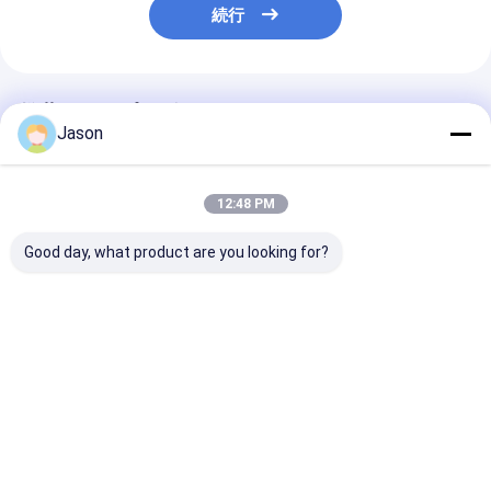
続行
推薦されたプロダクト
Jason
12:48 PM
Good day, what product are you looking for?
オーダーメイド クリエ
オーダーメイド クリエ
オーダーメイド
イティブ グディ クリス
イティブ グディ クリス
イティブ グディ
マス クラフト紙 ギフト
マス クラフト紙 ギフト
マス クラフト紙
バッグ Xmas デコレー
バッグ Xmas デコレー
バッグ Xmas 
ションパーティのため
ションパーティのため
ションパーティ
ベストプライス
ベストプライス
ベストプラ
の自分のロゴ
の自分のロゴ
の自分のロゴ
Desktop Site
ホーム
企業情報
お問い合わせ