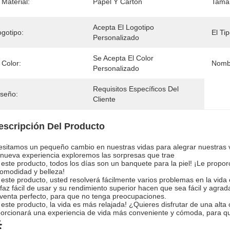
 Material:
Papel Y Cartón
Tama
Acepta El Logotipo 
ogotipo:
El Tip
Personalizado
Se Acepta El Color 
 Color:
Nombr
Personalizado
Requisitos Específicos Del 
iseño:
Cliente
escripción Del Producto
sitamos un pequeño cambio en nuestras vidas para alegrar nuestras vi
nueva experiencia exploremos las sorpresas que trae
este producto, todos los días son un banquete para la piel! ¡Le prop
omodidad y belleza!
este producto, usted resolverá fácilmente varios problemas en la vida
rfaz fácil de usar y su rendimiento superior hacen que sea fácil y agra
venta perfecto, para que no tenga preocupaciones.
este producto, la vida es más relajada! ¿Quieres disfrutar de una alta
orcionará una experiencia de vida más conveniente y cómoda, para qu