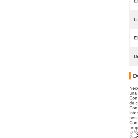
El
L
El
D
D
Nece
una 
Con 
de c
Con 
inte
post
Con 
prop