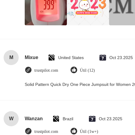
M
Mixue
United States
Oct 23.2025
trustpilot.com
Útil (12)
Solid Pattern Quick Dry One Piece Jumpsuit for Women
W
Wanzan
Brazil
Oct 23.2025
trustpilot.com
Útil (1w+)