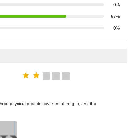
0%
67%
0%
hree physical presets cover most ranges, and the