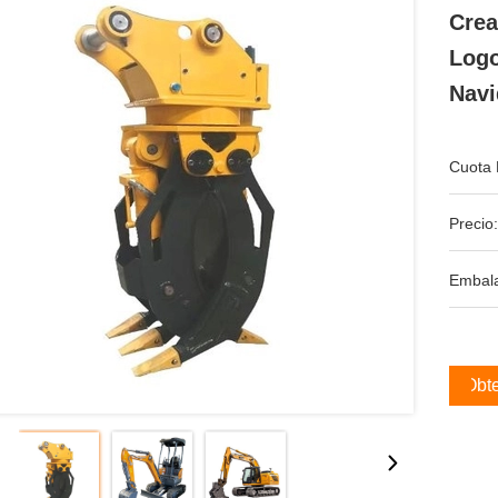
Crea
Logo
Navi
Cuota 
Precio:
Embala
Obte