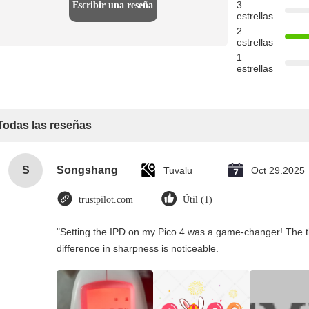
3
Escribir una reseña
estrellas
2
estrellas
1
estrellas
Todas las reseñas
S
Songshang
Tuvalu
Oct 29.2025
trustpilot.com
Útil (1)
"Setting the IPD on my Pico 4 was a game-changer! The t
difference in sharpness is noticeable.