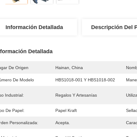
Información Detallada
Descripción Del 
nformación Detallada
ugar De Origen
Hainan, China
Nomb
úmero De Modelo
HBS1018-001 Y HBS1018-002
Manej
o Industrial:
Regalos Y Artesanías
Utiliz
ipo De Papel:
Papel Kraft
Sella
rden Personalizada:
Acepta.
Carac