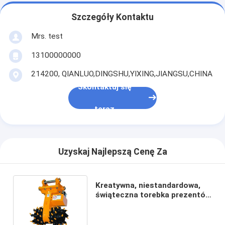
Szczegóły Kontaktu
Mrs. test
13100000000
214200, QIANLUO,DINGSHU,YIXING,JIANGSU,CHINA
Skontaktuj się
teraz
Uzyskaj Najlepszą Cenę Za
Kreatywna, niestandardowa,
świąteczna torebka prezentów
z papieru z własnym logo.