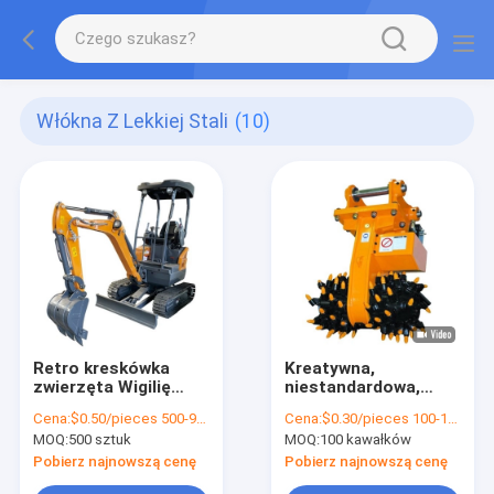
Włókna Z Lekkiej Stali
(10)
Retro kreskówka
Kreatywna,
zwierzęta Wigilię
niestandardowa,
jabłko pudełko
świąteczna torebka
Cena:
$0.50/pieces 500-999 pieces
Cena:
$0.30/pieces 100-1999 pieces
prezenty prezenty
prezentów z papieru
MOQ:
500 sztuk
MOQ:
100 kawałków
świąteczne mały
z własnym logo.
prezent ozdób torba
Pobierz najnowszą cenę
Pobierz najnowszą cenę
Tote pudełko