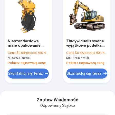
Niestandardowe
Zindywidualizowane
małe opakowanie
wyjątkowe pudełka
papierowe na
prezentów
Cena:
$0.08/pieces 500-4999 pieces
Cena:
$0.45/pieces 500-4999 pieces
biżuterię Pudełko dla
Drukowanie
MOQ:
500 sztuk
MOQ:
500 sztuk
dziewczynek Tanie
luksusowe
pudełko do
kartonowe pudełka
Pobierz najnowszą cenę
Pobierz najnowszą cenę
pakowania
prezentów
opakowania biżuteria
Skontaktuj się teraz
Skontaktuj się teraz
Walentynki Rose
pudełko prezentów
Dom
Produkty
Zostaw Wiadomość
Odpowiemy Szybko
Filmy