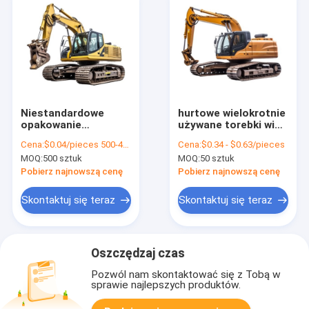
Niestandardowe
hurtowe wielokrotnie
opakowanie
używane torebki wina
żywności Wielkość
z papieru kraft do
Cena:
$0.04/pieces 500-4999 pieces
Cena:
$0.34 - $0.63/pieces
Kraft jedzenie na
butelki wina
MOQ:
500 sztuk
MOQ:
50 sztuk
wynos chleb
papierowy worek do
Pobierz najnowszą cenę
Pobierz najnowszą cenę
restauracji
Skontaktuj się teraz
Skontaktuj się teraz
Oszczędzaj czas
Pozwól nam skontaktować się z Tobą w
sprawie najlepszych produktów.