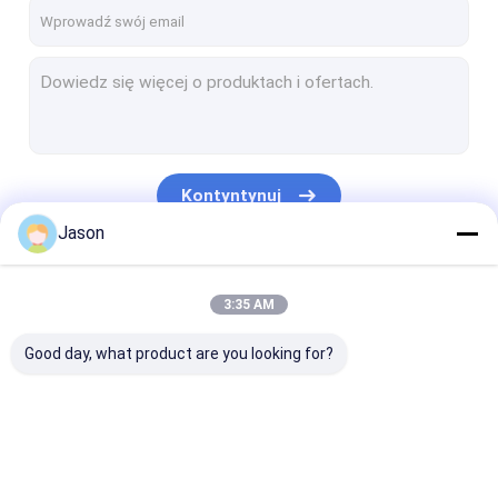
Pokaz VR
O nas
Wycieczka po fabryce
Kontrola jakości
Kontyntynuj
Skontaktuj się z nami
Jason
Aktualności
Nasze Kategorie
3:35 AM
Wszystkie przypadki
Good day, what product are you looking for?
blog
Poprosić o wycenę
Włókna z lekkiej stali
Wyroby ze stali
Żelazne koło f