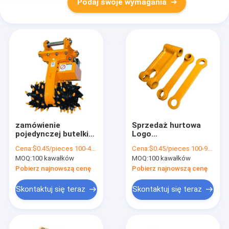
Podaj swoje wymagania
zamówienie
Sprzedaż hurtowa
pojedynczej butelki
Logo
opakowania
niestandardowe
Cena:
$0.45/pieces 100-4999 pieces
Cena:
$0.45/pieces 100-999 pieces
papierowego wina
Najlepsza cena
MOQ:
100 kawałków
MOQ:
100 kawałków
prezent szklany
Niestandardowe
worek 2 butelki
Drukowanie Markowe
Pobierz najnowszą cenę
Pobierz najnowszą cenę
czarnego wina torba
Czarny Karton
torebki
Wianowy Worek
Skontaktuj się teraz
Skontaktuj się teraz
Papierowy