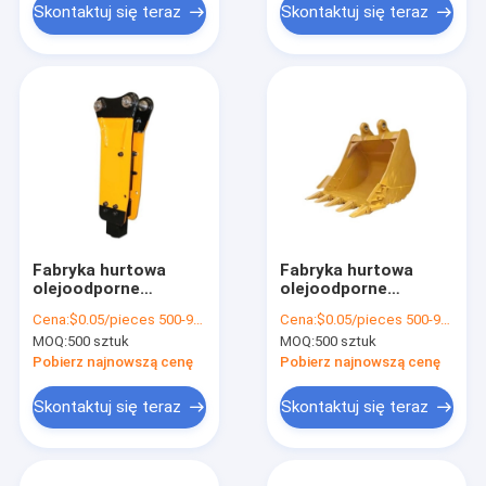
opakowania
Skontaktuj się teraz
Skontaktuj się teraz
Fabryka hurtowa
Fabryka hurtowa
olejoodporne
olejoodporne
opakowanie
opakowanie
Cena:
$0.05/pieces 500-999 pieces
Cena:
$0.05/pieces 500-999 pieces
żywności torba
żywności torba
MOQ:
500 sztuk
MOQ:
500 sztuk
chleba zapiekany
chleba zapiekany
zewnętrzny
zewnętrzny
Pobierz najnowszą cenę
Pobierz najnowszą cenę
sprzedawca dolna
sprzedawca dolna
torba z papieru kraft
torba z papieru kraft
Skontaktuj się teraz
Skontaktuj się teraz