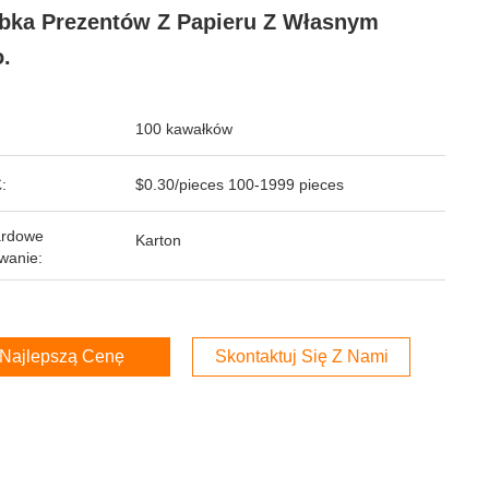
bka Prezentów Z Papieru Z Własnym
.
100 kawałków
:
$0.30/pieces 100-1999 pieces
ardowe
Karton
wanie:
Najlepszą Cenę
Skontaktuj Się Z Nami