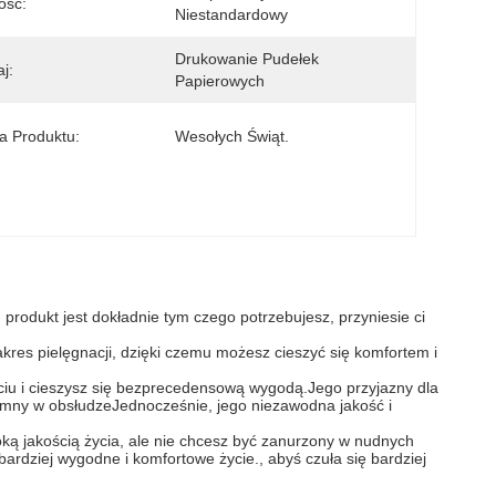
ość:
Niestandardowy
Drukowanie Pudełek 
j:
Papierowych
 Produktu:
Wesołych Świąt.
produkt jest dokładnie tym czego potrzebujesz, przyniesie ci
akres pielęgnacji, dzięki czemu możesz cieszyć się komfortem i
ciu i cieszysz się bezprecedensową wygodą.Jego przyjazny dla
zyjemny w obsłudzeJednocześnie, jego niezawodna jakość i
oką jakością życia, ale nie chcesz być zanurzony w nudnych
ardziej wygodne i komfortowe życie., abyś czuła się bardziej