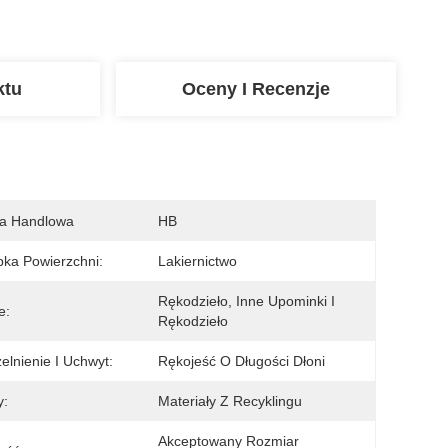
ktu
Oceny I Recenzje
a Handlowa
HB
ka Powierzchni:
Lakiernictwo
Rękodzieło, Inne Upominki I 
e:
Rękodzieło
elnienie I Uchwyt:
Rękojeść O Długości Dłoni
y:
Materiały Z Recyklingu
Akceptowany Rozmiar 