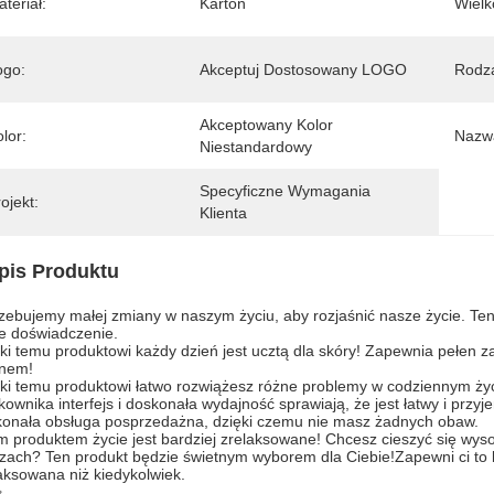
teriał:
Karton
Wielk
ogo:
Akceptuj Dostosowany LOGO
Rodza
Akceptowany Kolor 
lor:
Nazwa
Niestandardowy
Specyficzne Wymagania 
ojekt:
Klienta
pis Produktu
zebujemy małej zmiany w naszym życiu, aby rozjaśnić nasze życie. Ten 
e doświadczenie.
ki temu produktowi każdy dzień jest ucztą dla skóry! Zapewnia pełen z
knem!
ki temu produktowi łatwo rozwiążesz różne problemy w codziennym ży
kownika interfejs i doskonała wydajność sprawiają, że jest łatwy i pr
onała obsługa posprzedażna, dzięki czemu nie masz żadnych obaw.
m produktem życie jest bardziej zrelaksowane! Chcesz cieszyć się wys
zach? Ten produkt będzie świetnym wyborem dla Ciebie!Zapewni ci to b
aksowana niż kiedykolwiek.