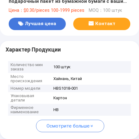
подарочный пакет из бумажной бумаги с вашим
логотипом для рождественской декоративной
Цена：$0.30/pieces 100-1999 pieces
MOQ：100 штук
вечеринки
Лучшая цена
Контакт
Характер Продукции
Количество мин
100 штук
заказа
Место
Хайнань, Китай
происхождения
Номер модели
HBS1018-001
Упаковывая
Картон
детали
Фирменное
HB
наименование
Осмотрите больше