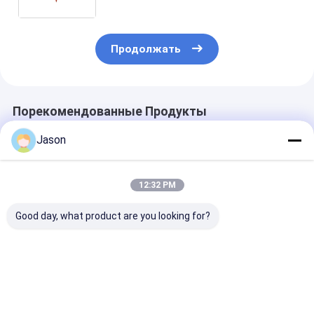
рождественской декоративной
вечеринки
Продолжать
Порекомендованные Продукты
Jason
12:32 PM
Good day, what product are you looking for?
Настроенный
Настроенный
Настроенный
креативный
креативный
креативный
рождественский
рождественский
рождественс
подарочный пакет
подарочный пакет
подарочный п
из бумажной
из бумажной
из бумажной
Лучшая цена
Лучшая цена
Лучшая ц
бумаги с вашим
бумаги с вашим
бумаги с ваш
логотипом для
логотипом для
логотипом дл