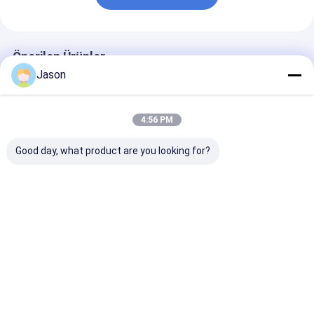
Önerilen Ürünler
Jason
4:56 PM
Good day, what product are you looking for?
Retro Karikatür
Fabrika Toptan
Özel Gıda Pak
Hayvan Noel arifesi
Satıcı Alt Kraft Kağıt
Boyutu Kraft
Elma Hediye Kutusu
Çantası
Takeaway Gıd
Noel Hediye Küçük
Restoran için
Hediye Ornament
Kağıt Torba
En iyi fiyat
En iyi fiyat
En iyi fiy
Tote Bag Paket
Kutusu
Ana
Hakkımızda
Bize
Desktop
sayfa
ulaşın
Site