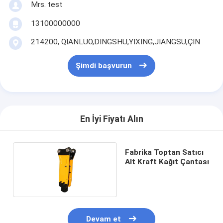
Mrs. test
13100000000
214200, QIANLUO,DINGSHU,YIXING,JIANGSU,ÇIN
Şimdi başvurun
En İyi Fiyatı Alın
Fabrika Toptan Satıcı
Alt Kraft Kağıt Çantası
Devam et