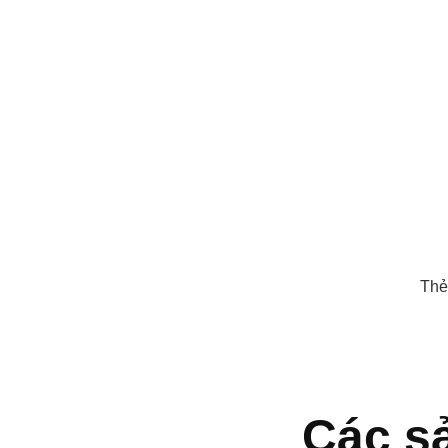
Thẻ
Các s