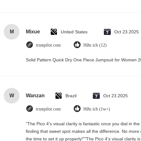
M
Mixue
United States
Oct 23.2025
trustpilot.com
Hữu ích (12)
Solid Pattern Quick Dry One Piece Jumpsuit for Women
W
Wanzan
Brazil
Oct 23.2025
trustpilot.com
Hữu ích (1w+)
"The Pico 4's visual clarity is fantastic once you dial in 
finding that sweet spot makes all the difference. No more
the time to set it up properly!""The Pico 4's visual clarity 