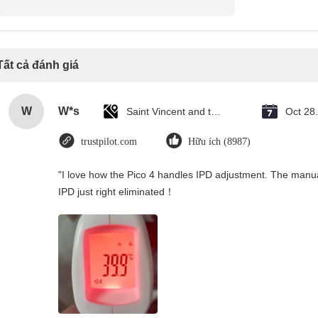
Tất cả đánh giá
W
W*s
Saint Vincent and the Grenadines
Oct 28
trustpilot.com
Hữu ích (8987)
"I love how the Pico 4 handles IPD adjustment. The manual s
IPD just right eliminated！