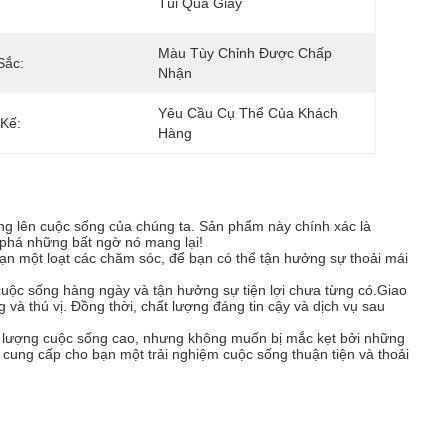
Túi Quà Giấy
Màu Tùy Chỉnh Được Chấp 
Sắc:
Nhận
Yêu Cầu Cụ Thể Của Khách 
 Kế:
Hàng
ng lên cuộc sống của chúng ta. Sản phẩm này chính xác là
 phá những bất ngờ nó mang lại!
ạn một loạt các chăm sóc, để bạn có thể tận hưởng sự thoải mái
cuộc sống hàng ngày và tận hưởng sự tiện lợi chưa từng có.Giao
 và thú vị. Đồng thời, chất lượng đáng tin cậy và dịch vụ sau
 lượng cuộc sống cao, nhưng không muốn bị mắc kẹt bởi những
cung cấp cho bạn một trải nghiệm cuộc sống thuận tiện và thoải