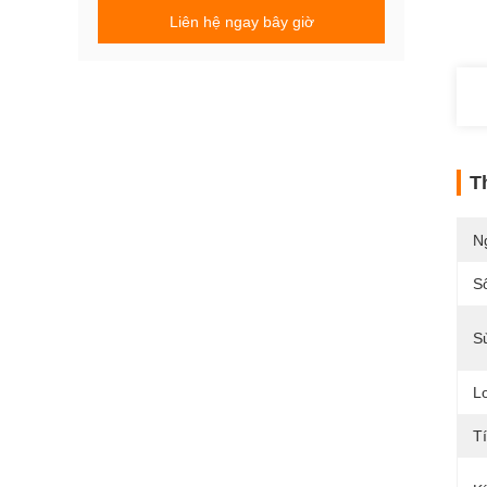
Liên hệ ngay bây giờ
T
N
S
S
Lo
T