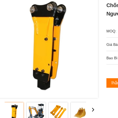
Chốn
Ngườ
MOQ:
Giá Bá
Bao Bì
Nhận