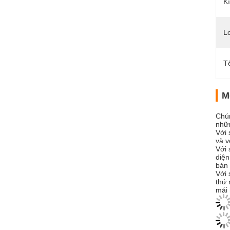
K
Lo
T
M
Chún
nhữn
Với 
và v
Với 
diện
bán 
Với 
thứ 
mái 