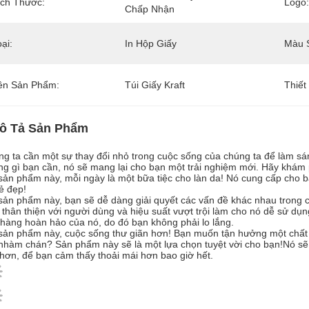
ích Thước:
Logo:
Chấp Nhận
ại:
In Hộp Giấy
Màu 
ên Sản Phẩm:
Túi Giấy Kraft
Thiết
ô Tả Sản Phẩm
g ta cần một sự thay đổi nhỏ trong cuộc sống của chúng ta để làm sá
g gì bạn cần, nó sẽ mang lại cho bạn một trải nghiệm mới. Hãy khám
sản phẩm này, mỗi ngày là một bữa tiệc cho làn da! Nó cung cấp cho b
ẻ đẹp!
sản phẩm này, bạn sẽ dễ dàng giải quyết các vấn đề khác nhau trong 
 thân thiện với người dùng và hiệu suất vượt trội làm cho nó dễ sử dụng
hàng hoàn hảo của nó, do đó bạn không phải lo lắng.
sản phẩm này, cuộc sống thư giãn hơn! Bạn muốn tận hưởng một chất
nhàm chán? Sản phẩm này sẽ là một lựa chọn tuyệt vời cho bạn!Nó sẽ 
hơn, để bạn cảm thấy thoải mái hơn bao giờ hết.