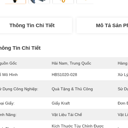
Thông Tin Chi Tiết
Mô Tả Sản 
hông Tin Chi Tiết
guồn Gốc
Hải Nam, Trung Quốc
Hàng
ố Mô Hình
HBS1020-028
Xử Lý
ử Dụng Công Nghiệp:
Quà Tặng & Thủ Công
Sử D
ại Giấy:
Giấy Kraft
Đơn Đ
ính Năng:
Vật Liệu Tái Chế
Vật L
Kích Thước Tùy Chỉnh Được 