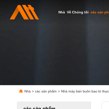
Nhà
Về Chúng tôi
các sản p
Nhà
>
các sản phẩm
>
Nhà máy bán buôn bao bì thực
các sản phẩm