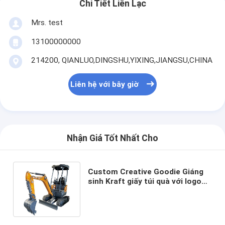
Chi Tiết Liên Lạc
Mrs. test
13100000000
214200, QIANLUO,DINGSHU,YIXING,JIANGSU,CHINA
Liên hệ với bây giờ
Nhận Giá Tốt Nhất Cho
Custom Creative Goodie Giáng
sinh Kraft giấy túi quà với logo
của riêng bạn cho Xmas Party
trang trí