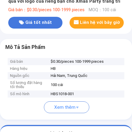
quà với logo của riêng bạn cho Xmas Party trang trí
Giá bán：$0.30/pieces 100-1999 pieces
MOQ：100 cái
Giá tốt nhất
Liên hệ với bây giờ
Mô Tả Sản Phẩm
Giá bán
$0.30/pieces 100-1999 pieces
Hàng hiệu
HB
Nguồn gốc
Hải Nam, Trung Quốc
Số lượng đặt hàng
100 cái
tối thiểu
Số mô hình
HBS1018-001
Xem thêm