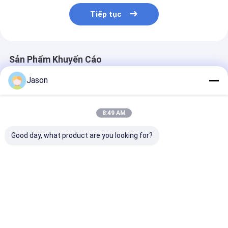
Tiếp tục
Sản Phẩm Khuyến Cáo
Jason
8:49 AM
Good day, what product are you looking for?
Custom Creative
Custom Creative
Custom Creati
Goodie Giáng sinh
Goodie Giáng sinh
Goodie Giáng 
Kraft giấy túi quà với
Kraft giấy túi quà với
Kraft giấy túi 
logo của riêng bạn
logo của riêng bạn
logo của riêng
cho Xmas Party
cho Xmas Party
cho Xmas Part
Giá tốt nhất
Giá tốt nhất
Giá tốt n
trang trí
trang trí
trang trí