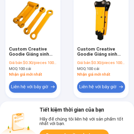
Custom Creative
Custom Creative
Goodie Giáng sinh
Goodie Giáng sinh
Kraft giấy túi quà với
Kraft giấy túi quà với
Giá bán:
$0.30/pieces 100-1999 pieces
Giá bán:
$0.30/pieces 100-1999 pieces
logo của riêng bạn
logo của riêng bạn
MOQ:
100 cái
MOQ:
100 cái
cho Xmas Party
cho Xmas Party
trang trí
trang trí
Nhận giá mới nhất
Nhận giá mới nhất
Liên hệ với bây giờ
Liên hệ với bây giờ
Tiết kiệm thời gian của bạn
Hãy để chúng tôi liên hệ với sản phẩm tốt
nhất với bạn.