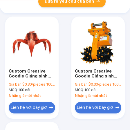
Đưa ra yêu cầu của bạn
Custom Creative
Custom Creative
Goodie Giáng sinh
Goodie Giáng sinh
Kraft giấy túi quà với
Kraft giấy túi quà với
Giá bán:
$0.30/pieces 100-1999 pieces
Giá bán:
$0.30/pieces 100-1999 pieces
logo của riêng bạn
logo của riêng bạn
MOQ:
100 cái
MOQ:
100 cái
cho Xmas Party
cho Xmas Party
trang trí
trang trí
Nhận giá mới nhất
Nhận giá mới nhất
Liên hệ với bây giờ
Liên hệ với bây giờ