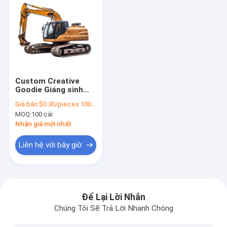
Custom Creative
Goodie Giáng sinh
Kraft giấy túi quà với
Giá bán:
$0.30/pieces 100-1999 pieces
logo của riêng bạn
MOQ:
100 cái
cho Xmas Party
trang trí
Nhận giá mới nhất
Liên hệ với bây giờ
Nhà
Sản phẩm
Để Lại Lời Nhắn
Chúng Tôi Sẽ Trả Lời Nhanh Chóng
Video