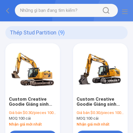
Thép Stud Partition
(9)
Custom Creative
Custom Creative
Goodie Giáng sinh
Goodie Giáng sinh
Kraft giấy túi quà với
Kraft giấy túi quà với
Giá bán:
$0.30/pieces 100-1999 pieces
Giá bán:
$0.30/pieces 100-1999 pieces
logo của riêng bạn
logo của riêng bạn
MOQ:
100 cái
MOQ:
100 cái
cho Xmas Party
cho Xmas Party
trang trí
trang trí
Nhận giá mới nhất
Nhận giá mới nhất