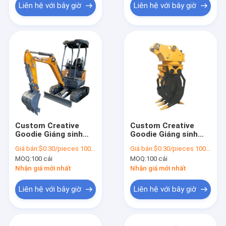
Liên hệ với bây giờ
Liên hệ với bây giờ
Custom Creative
Custom Creative
Goodie Giáng sinh
Goodie Giáng sinh
Kraft giấy túi quà với
Kraft giấy túi quà với
Giá bán:
$0.30/pieces 100-1999 pieces
Giá bán:
$0.30/pieces 100-1999 pieces
logo của riêng bạn
logo của riêng bạn
MOQ:
100 cái
MOQ:
100 cái
cho Xmas Party
cho Xmas Party
trang trí
trang trí
Nhận giá mới nhất
Nhận giá mới nhất
Liên hệ với bây giờ
Liên hệ với bây giờ