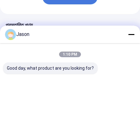
প্রস্তাবিত পণ্য
Jason
1:10 PM
Good day, what product are you looking for?
কাস্টম ক্রিয়েটিভ গুডি ক্রিসমাস
প্রিন্ট করা বিলাসবহুল উপহার
বিলাসবহুল কাস্টম নববধ
ক্রাফট কাগজ গিফট ব্যাগ আপনার
কাগজের শপিং ব্যাগ লোগো সহ
অতিথি ক্যান্ডি ভারতীয় 
নিজস্ব লোগো সঙ্গে Xmas
কাস্টম শপিং কাগজের ব্যাগ
বিবাহের উপহার বাক্স বিব
সজ্জা পার্টি জন্য
জন্য উপহার
ভালো দাম
ভালো দাম
ভালো দাম
বাড়ি
আমাদের
আমাদের সাথে যোগাযোগ
Desktop
Site
সম্পর্কে
করুন