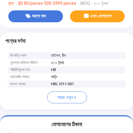
মূল্য：$0.80/pieces 500-2999 pieces
MOQ：৫০০ টুকরা
ভালো দাম
এখন যোগাযোগ
পণ্যের বর্ণনা
উৎপত্তি স্থল
হাইনান, চীন
ন্যূনতম চাহিদার পরিমাণ
৫০০ টুকরা
পরিচিতিমুলক নাম
HB
প্যাকেজিং বিবরণ
কার্টুন
মডেল নম্বার
HBL1011-001
আরো দেখুন
যোগাযোগের ঠিকানা