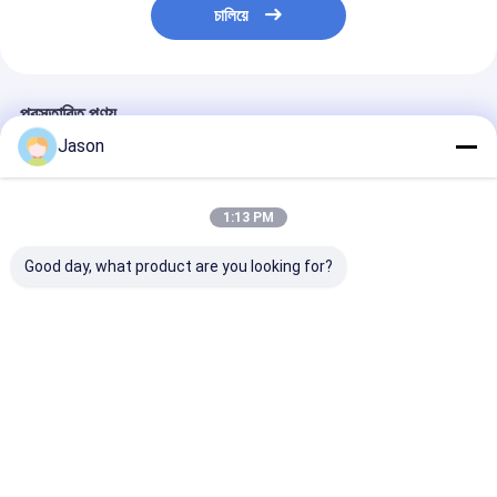
চালিয়ে
প্রস্তাবিত পণ্য
Jason
1:13 PM
Good day, what product are you looking for?
কাস্টম ক্রিয়েটিভ গুডি ক্রিসমাস
প্রিন্ট করা বিলাসবহুল উপহার
জন্মদিনের পার্টির জন্য 
ক্রাফট কাগজ গিফট ব্যাগ আপনার
কাগজের শপিং ব্যাগ লোগো সহ
গোলাপী বিবাহের উপহার 
নিজস্ব লোগো সঙ্গে Xmas
কাস্টম শপিং কাগজের ব্যাগ
কাস্টম তৈরি কাগজ ব্যা
সজ্জা পার্টি জন্য
ভালো দাম
ভালো দাম
ভালো দাম
বাড়ি
আমাদের
আমাদের সাথে যোগাযোগ
Desktop