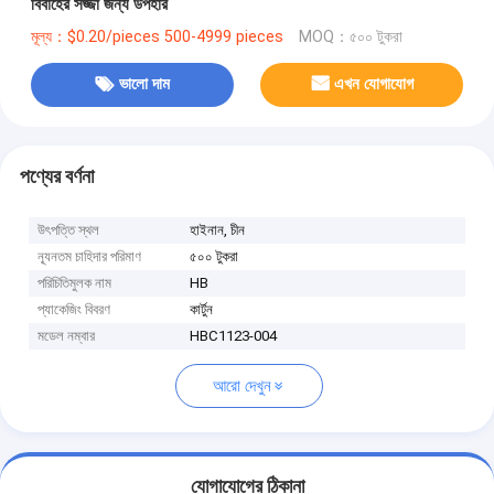
বিবাহের সজ্জা জন্য উপহার
মূল্য：$0.20/pieces 500-4999 pieces
MOQ：৫০০ টুকরা
ভালো দাম
এখন যোগাযোগ
পণ্যের বর্ণনা
উৎপত্তি স্থল
হাইনান, চীন
ন্যূনতম চাহিদার পরিমাণ
৫০০ টুকরা
পরিচিতিমুলক নাম
HB
প্যাকেজিং বিবরণ
কার্টুন
মডেল নম্বার
HBC1123-004
আরো দেখুন
যোগাযোগের ঠিকানা