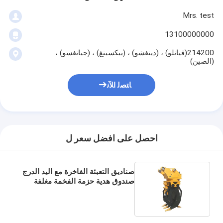
Mrs. test
13100000000
214200(قيانلو) ، (دينغشو) ، (ييكسينغ) ، (جيانغسو) ،
(الصين)
ﺎﺘﺼﻟ ﺍﻶﻧ
احصل على افضل سعر ل
صناديق التعبئة الفاخرة مع اليد الدرج
صندوق هدية حزمة الفخمة مغلفة
الورق صندوق هدية مخصصة