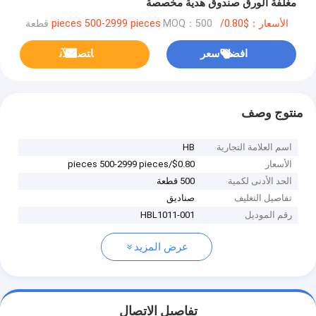
مغلفة الورق صندوق هدية مخصصة
الأسعار：$0.80/pieces 500-2999 pieces
MOQ：500 قطعة
افضل سعر
ﺎﺘﺼﻟ ﺍﻶﻧ
منتوج وصف
اسم العلامة التجارية
HB
الأسعار
$0.80/pieces 500-2999 pieces
الحد الأدنى لكمية
500 قطعة
تفاصيل التغليف
صناديق
رقم الموديل
HBL1011-001
عرض المزيد
تفاصيل الاتصال