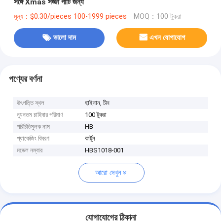
সঙ্গে Xmas সজ্জা পার্টি জন্য
মূল্য：$0.30/pieces 100-1999 pieces
MOQ：100 টুকরা
ভালো দাম
এখন যোগাযোগ
পণ্যের বর্ণনা
উৎপত্তি স্থল
হাইনান, চীন
ন্যূনতম চাহিদার পরিমাণ
100 টুকরা
পরিচিতিমুলক নাম
HB
প্যাকেজিং বিবরণ
কার্টুন
মডেল নম্বার
HBS1018-001
আরো দেখুন
যোগাযোগের ঠিকানা