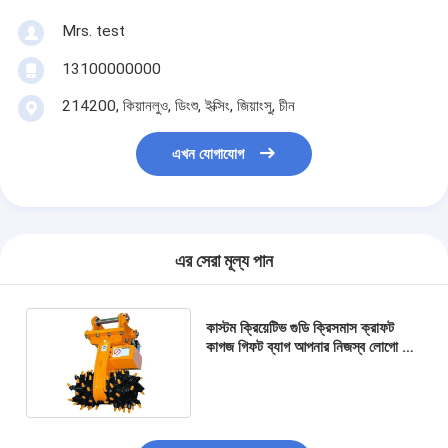
Mrs. test
13100000000
214200, কিয়ানলুও, ডিংশু, ইক্সিং, জিয়াংসু, চীন
এখন যোগাযোগ
এর সেরা মূল্য পান
কাস্টম ক্রিয়েটিভ গুডি ক্রিসমাস ক্রাফট
কাগজ গিফট ব্যাগ আপনার নিজস্ব লোগো সঙ্গে
Xmas সজ্জা পার্টি জন্য