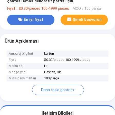
çantası Xmas dekoratif partisi için
Fiyat：$0.30/pieces 100-1999 pieces
MOQ：100 parça
En iyi fiyat
Şimdi başvurun
Ürün Açıklaması
Ambalaj bilgileri
karton
Fiyat
$0.30/pieces 100-1999 pieces
Marka adı
HB
Menşe yeri
Haynan, Çin
Min sipariş miktarı
100 parça
Daha fazla göster
İletişim Bilgileri