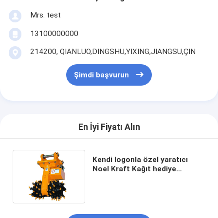
Mrs. test
13100000000
214200, QIANLUO,DINGSHU,YIXING,JIANGSU,ÇIN
Şimdi başvurun
En İyi Fiyatı Alın
Kendi logonla özel yaratıcı
Noel Kraft Kağıt hediye
çantası Xmas dekoratif partisi
için