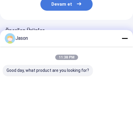
Devam et
Önerilen Ürünler
Jason
11:38 PM
Good day, what product are you looking for?
Kendi logonla özel
Kendi logonla özel
Kendi logonla 
yaratıcı Noel Kraft
yaratıcı Noel Kraft
yaratıcı Noel K
Kağıt hediye çantası
Kağıt hediye çantası
Kağıt hediye ç
Xmas dekoratif
Xmas dekoratif
Xmas dekorati
partisi için
partisi için
partisi için
En iyi fiyat
En iyi fiyat
En iyi fiy
Ana
Hakkımızda
Bize
Desktop