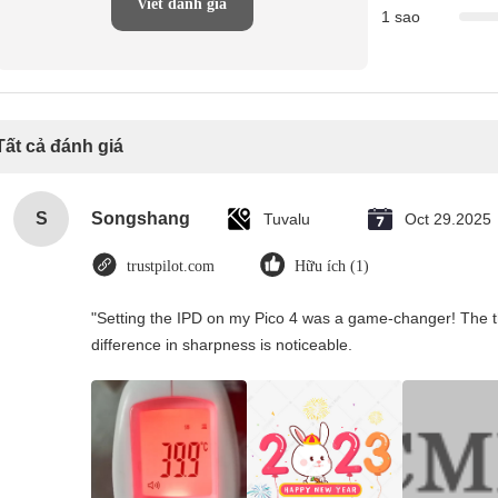
Viết đánh giá
1 sao
Tất cả đánh giá
S
Songshang
Tuvalu
Oct 29.2025
trustpilot.com
Hữu ích (1)
"Setting the IPD on my Pico 4 was a game-changer! The t
difference in sharpness is noticeable.