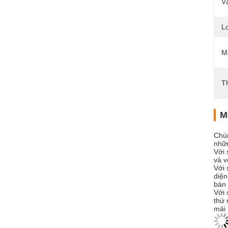
Vậ
L
M
Th
M
Chún
nhữn
Với 
và v
Với 
diện
bán 
Với 
thứ 
mái 