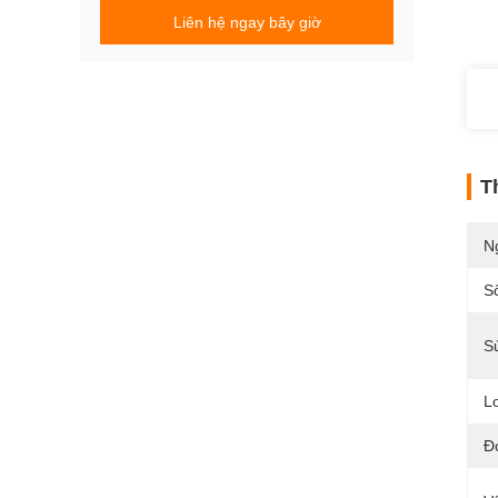
Liên hệ ngay bây giờ
T
N
S
S
Lo
Đ