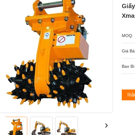
Giấy
Xmas
MOQ:
Giá Bá
Bao Bì
Nhận