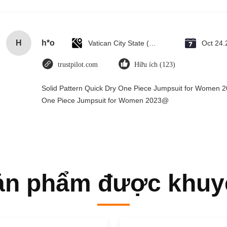
H
h*o
Vatican City State (Holy See)
Oct 24.
trustpilot.com
Hữu ích (123)
Solid Pattern Quick Dry One Piece Jumpsuit for Women 
One Piece Jumpsuit for Women 2023@
ản phẩm được khuy