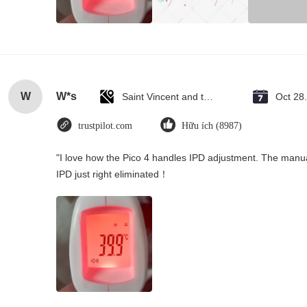
W
W*s
Saint Vincent and the Grenadines
Oct 28
trustpilot.com
Hữu ích (8987)
"I love how the Pico 4 handles IPD adjustment. The manual s
IPD just right eliminated！