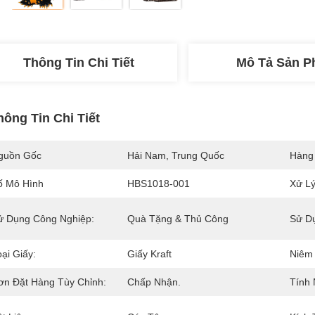
Thông Tin Chi Tiết
Mô Tả Sản 
hông Tin Chi Tiết
guồn Gốc
Hải Nam, Trung Quốc
Hàng
ố Mô Hình
HBS1018-001
Xử Lý
ử Dụng Công Nghiệp:
Quà Tặng & Thủ Công
Sử D
ại Giấy:
Giấy Kraft
Niêm 
ơn Đặt Hàng Tùy Chỉnh:
Chấp Nhận.
Tính 