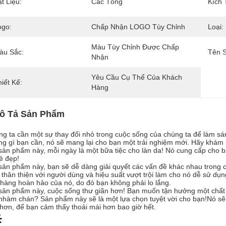
t Liệu:
Các Tông
Kích 
ogo:
Chấp Nhận LOGO Tùy Chỉnh
Loại:
Màu Tùy Chỉnh Được Chấp 
àu Sắc:
Tên 
Nhận
Yêu Cầu Cụ Thể Của Khách 
iết Kế:
Hàng
ô Tả Sản Phẩm
g ta cần một sự thay đổi nhỏ trong cuộc sống của chúng ta để làm sá
g gì bạn cần, nó sẽ mang lại cho bạn một trải nghiệm mới. Hãy khám
sản phẩm này, mỗi ngày là một bữa tiệc cho làn da! Nó cung cấp cho b
ẻ đẹp!
sản phẩm này, bạn sẽ dễ dàng giải quyết các vấn đề khác nhau trong 
 thân thiện với người dùng và hiệu suất vượt trội làm cho nó dễ sử dụng
hàng hoàn hảo của nó, do đó bạn không phải lo lắng.
sản phẩm này, cuộc sống thư giãn hơn! Bạn muốn tận hưởng một chất
nhàm chán? Sản phẩm này sẽ là một lựa chọn tuyệt vời cho bạn!Nó sẽ 
hơn, để bạn cảm thấy thoải mái hơn bao giờ hết.