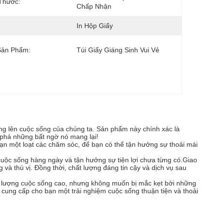
Thước:
Chấp Nhận
In Hộp Giấy
Sản Phẩm:
Túi Giấy Giáng Sinh Vui Vẻ
ng lên cuộc sống của chúng ta. Sản phẩm này chính xác là
 phá những bất ngờ nó mang lại!
ạn một loạt các chăm sóc, để bạn có thể tận hưởng sự thoải mái
cuộc sống hàng ngày và tận hưởng sự tiện lợi chưa từng có.Giao
 và thú vị. Đồng thời, chất lượng đáng tin cậy và dịch vụ sau
 lượng cuộc sống cao, nhưng không muốn bị mắc kẹt bởi những
cung cấp cho bạn một trải nghiệm cuộc sống thuận tiện và thoải