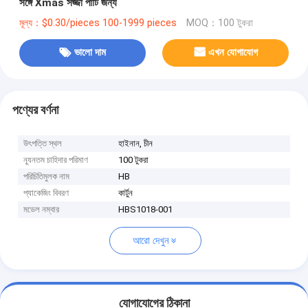
সঙ্গে Xmas সজ্জা পার্টি জন্য
মূল্য：$0.30/pieces 100-1999 pieces
MOQ：100 টুকরা
ভালো দাম
এখন যোগাযোগ
পণ্যের বর্ণনা
উৎপত্তি স্থল
হাইনান, চীন
ন্যূনতম চাহিদার পরিমাণ
100 টুকরা
পরিচিতিমুলক নাম
HB
প্যাকেজিং বিবরণ
কার্টুন
মডেল নম্বার
HBS1018-001
আরো দেখুন
যোগাযোগের ঠিকানা