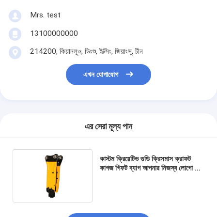
Mrs. test
13100000000
214200, কিয়ানলুও, ডিংশু, ইক্সিং, জিয়াংসু, চীন
এখন যোগাযোগ
এর সেরা মূল্য পান
কাস্টম ক্রিয়েটিভ গুডি ক্রিসমাস ক্রাফট
কাগজ গিফট ব্যাগ আপনার নিজস্ব লোগো সঙ্গে
Xmas সজ্জা পার্টি জন্য