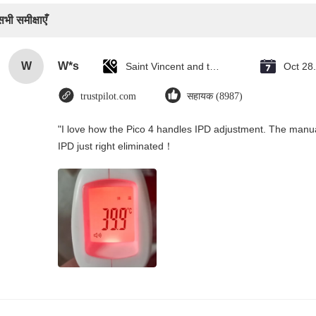
सभी समीक्षाएँ
W
W*s
Saint Vincent and the Grenadines
Oct 28
trustpilot.com
सहायक (8987)
"I love how the Pico 4 handles IPD adjustment. The manual s
IPD just right eliminated！