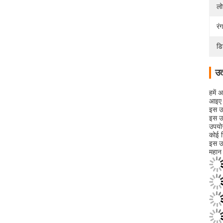
लो
रंग
डि
उत
हमें 
आइए इ
इस उत
इस उत
उपयोग
कोई च
इस उत
महान