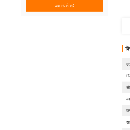
अब संपर्क करें
वि
उत्
मॉ
औद
का
कस
सा