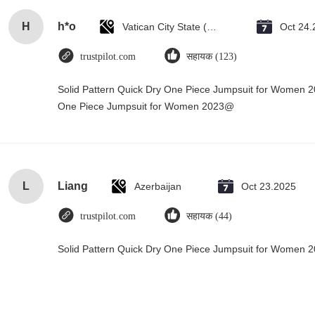
H
h*o
Vatican City State (Holy See)
Oct 24.
trustpilot.com
सहायक (123)
Solid Pattern Quick Dry One Piece Jumpsuit for Women 
One Piece Jumpsuit for Women 2023@
L
Liang
Azerbaijan
Oct 23.2025
trustpilot.com
सहायक (44)
Solid Pattern Quick Dry One Piece Jumpsuit for Women