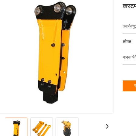
कस्टम
एमओक्यू:
कीमत:
मानक पैक
स