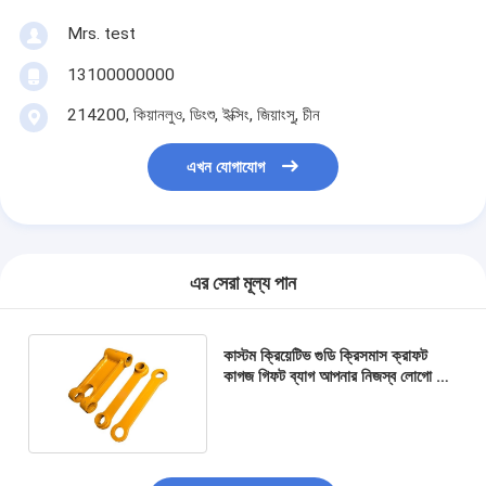
Mrs. test
13100000000
214200, কিয়ানলুও, ডিংশু, ইক্সিং, জিয়াংসু, চীন
এখন যোগাযোগ
এর সেরা মূল্য পান
কাস্টম ক্রিয়েটিভ গুডি ক্রিসমাস ক্রাফট
কাগজ গিফট ব্যাগ আপনার নিজস্ব লোগো সঙ্গে
Xmas সজ্জা পার্টি জন্য