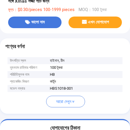
সঙ্গে Xmas সজ্জা পার্টি জন্য
মূল্য：$0.30/pieces 100-1999 pieces
MOQ：100 টুকরা
ভালো দাম
এখন যোগাযোগ
পণ্যের বর্ণনা
উৎপত্তি স্থল
হাইনান, চীন
ন্যূনতম চাহিদার পরিমাণ
100 টুকরা
পরিচিতিমুলক নাম
HB
প্যাকেজিং বিবরণ
কার্টুন
মডেল নম্বার
HBS1018-001
আরো দেখুন
যোগাযোগের ঠিকানা