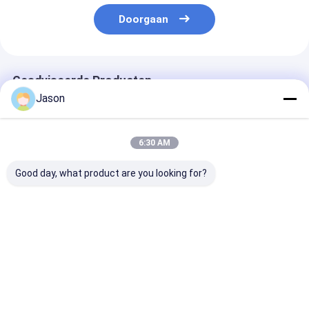
Doorgaan
Geadviseerde Producten
Jason
6:30 AM
Good day, what product are you looking for?
Custom Creative
Geprinte luxe cadeau
Luxe Custom
Goodie Kerst Kraft
papieren winkeltas
Bruidsmeisje
Paper Gift Bag met je
Custom winkeltas
Geschenken G
eigen logo voor Xmas
met logo
Candy Indiase
Decorative Party
Bruiloft Favori
Beste prijs
Beste prijs
Beste pri
Dozen Voor Bru
Decoratie Favo