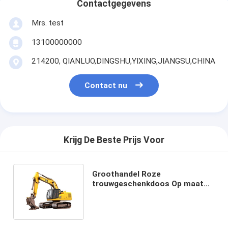
Contactgegevens
Mrs. test
13100000000
214200, QIANLUO,DINGSHU,YIXING,JIANGSU,CHINA
Contact nu
Krijg De Beste Prijs Voor
Groothandel Roze
trouwgeschenkdoos Op maat
gemaakte papieren zak voor
verjaardagsfeest