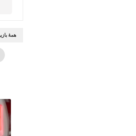
همهٔ بازبی