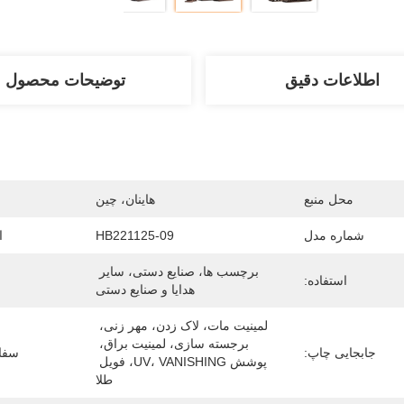
اطلاعات دقیق
توضیحات محصول
محل منبع
هاینان، چین
شماره مدل
HB221125-09
ا
برچسب ها، صنایع دستی، سایر 
استفاده:
هدایا و صنایع دستی
لمینیت مات، لاک زدن، مهر زنی، 
برجسته سازی، لمینیت براق، 
جابجایی چاپ:
سفا
پوشش UV، VANISHING، فویل 
طلا