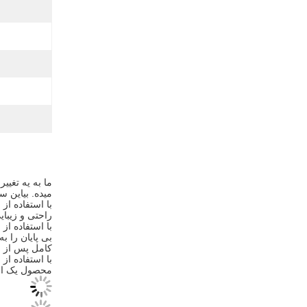
ما به يه تغيي
ميده. بياين س
با استفاده ا
راحتی و زیبای
با استفاده ا
بی پایان را ب
کامل پس از ف
با استفاده از
محصول یک انت