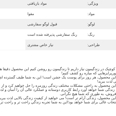
ویژگی:
مواد بازیافتی
مواد:
مقوا
لوگو:
قبول لوگو سفارشی
رنگ:
رنگ سفارشی پذیرفته شده است
طراحی:
نیاز خاص مشتری
ر کوچيک در زندگيمون نياز داريم تا زندگيمون رو روشن کنيم اين محصول دقیقا ه
ورپرايزهايي که مياره رو کشف کنيم!
ز این محصول، هر روز برای پوست یک جشن است! این به شما طیف گسترده ای از
ی لذت ببرید!
ز این محصول به راحتی مشکلات مختلف زندگی روزمره را حل خواهید کرد و از
ه زندگی شما خواهد آورد.رابط کاربری دوستانه و عملکرد عالی آن را آسان و 
روش، به طوری که شما هیچ نگرانی.
 این محصول، زندگی آرام تر است! می خواهید از کیفیت زندگی بالایی لذت ببرید
خاب عالی برای شما خواهد بود!اين به شما تجربه زندگي راحت تر و راحت تر