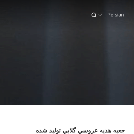
Persian
جعبه هديه عروسي گلابي توليد شده