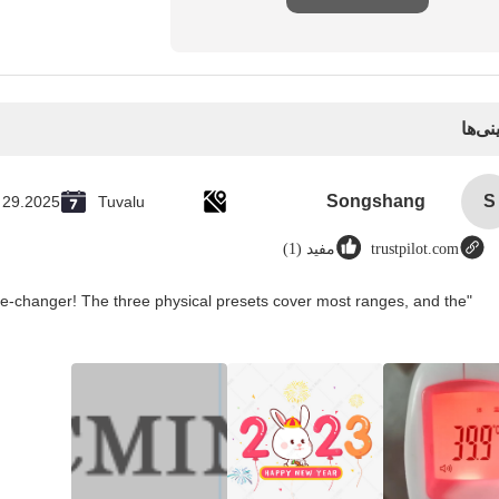
نی‌ها
Songshang
S
 29.2025
Tuvalu
trustpilot.com
مفید (1)
me-changer! The three physical presets cover most ranges, and the