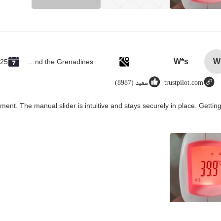
W*s
W
025
Saint Vincent and the Grenadines
trustpilot.com
مفید (8987)
ment. The manual slider is intuitive and stays securely in place. Gettin