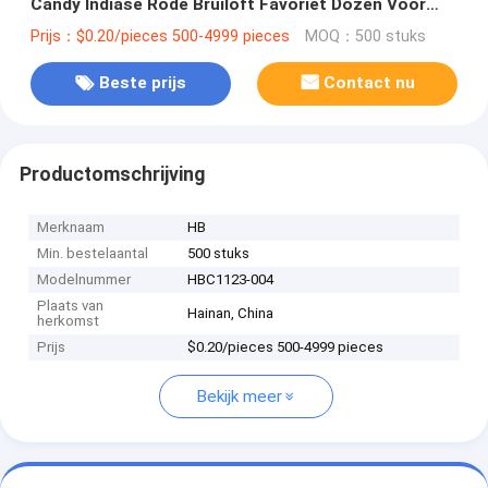
Candy Indiase Rode Bruiloft Favoriet Dozen Voor
Bruiloft Decoratie Favoriet
Prijs：$0.20/pieces 500-4999 pieces
MOQ：500 stuks
Beste prijs
Contact nu
Productomschrijving
Merknaam
HB
Min. bestelaantal
500 stuks
Modelnummer
HBC1123-004
Plaats van
Hainan, China
herkomst
Prijs
$0.20/pieces 500-4999 pieces
Bekijk meer