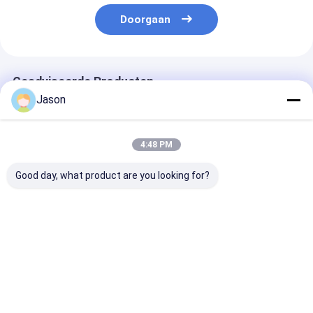
Doorgaan
Geadviseerde Producten
Jason
4:48 PM
Good day, what product are you looking for?
Custom Creative
Geprinte luxe cadeau
Groothandel R
Goodie Kerst Kraft
papieren winkeltas
trouwgeschen
Paper Gift Bag met je
Custom winkeltas
Op maat gema
eigen logo voor Xmas
met logo
papieren zak v
Decorative Party
verjaardagsfe
Beste prijs
Beste prijs
Beste pri