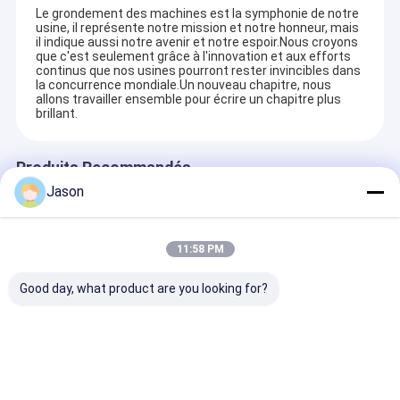
Le grondement des machines est la symphonie de notre
usine, il représente notre mission et notre honneur, mais
il indique aussi notre avenir et notre espoir.Nous croyons
que c'est seulement grâce à l'innovation et aux efforts
continus que nos usines pourront rester invincibles dans
la concurrence mondiale.Un nouveau chapitre, nous
allons travailler ensemble pour écrire un chapitre plus
brillant.
Produits Recommandés
Jason
11:58 PM
Good day, what product are you looking for?
Sac cadeau en
Sac cadeau en
Sac cadeau en
papier kraft de Noël
papier kraft de Noël
papier kraft d
avec votre propre
avec votre propre
avec votre pro
logo pour la fête de
logo pour la fête de
logo pour la fê
Noël
Noël
Noël
envoyer une demande
envoyer une demande
envoyer une