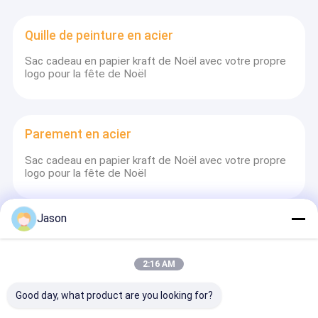
meilleure qualité pour un large éventail et une variété de
Le spectacle VR
clients au pays et à l'étranger.Il est situé à Wuxi., province
du Jiangsu, en Chine.
Quille de peinture en acier
À propos de nous
Sac cadeau en papier kraft de Noël avec votre propre
logo pour la fête de Noël
Visite de l'usine
Contrôle de la qualité
Parement en acier
Nous contacter
Sac cadeau en papier kraft de Noël avec votre propre
Nouvelles
logo pour la fête de Noël
Les affaires
Jason
Le blog
Pièces de cadre métallique
Sac cadeau en papier kraft de Noël avec votre propre
Demandez un devis
2:16 AM
logo pour la fête de Noël
Good day, what product are you looking for?