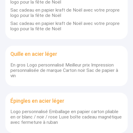
logo pour la fête de Noël
Sac cadeau en papier kraft de Noël avec votre propre
logo pour la fête de Noël
Sac cadeau en papier kraft de Noël avec votre propre
logo pour la fête de Noël
Quille en acier léger
En gros Logo personnalisé Meilleur prix Impression
personnalisée de marque Carton noir Sac de papier à
vin
À la maison
Épingles en acier léger
À propos de Mingseal
Logo personnalisé Emballage en papier carton pliable
Produits
en or blanc / noir / rose Luxe boîte cadeau magnétique
horizontal-slurrypump.com est une entreprise
avec fermeture à ruban
professionnelle impliquée dans la fabrication et la
vidéo
commercialisation de pompes et de mélangeurs de la