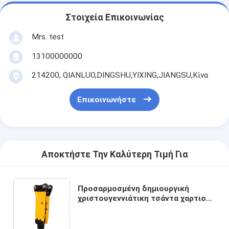
Στοιχεία Επικοινωνίας
Mrs. test
13100000000
214200, QIANLUO,DINGSHU,YIXING,JIANGSU,Κίνα
Επικοινωνήστε
Αποκτήστε Την Καλύτερη Τιμή Για
Προσαρμοσμένη δημιουργική
χριστουγεννιάτικη τσάντα χαρτιού
Kraft με το δικό σου λογότυπο για
το διακοσμητικό πάρτι
Χριστούγεννα