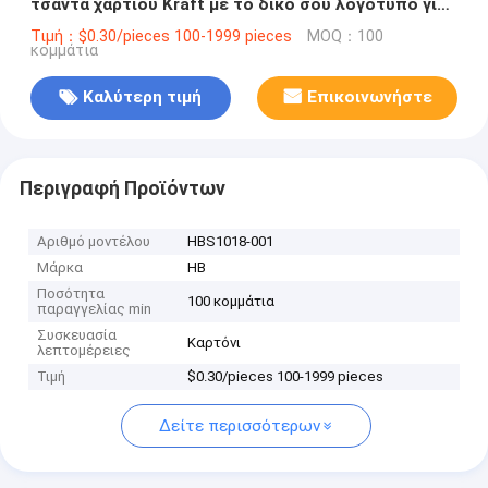
τσάντα χαρτιού Kraft με το δικό σου λογότυπο για
το διακοσμητικό πάρτι Χριστούγεννα
Τιμή：$0.30/pieces 100-1999 pieces
MOQ：100
κομμάτια
Καλύτερη τιμή
Επικοινωνήστε
Περιγραφή Προϊόντων
Αριθμό μοντέλου
HBS1018-001
Μάρκα
HB
Ποσότητα
100 κομμάτια
παραγγελίας min
Συσκευασία
Καρτόνι
λεπτομέρειες
Τιμή
$0.30/pieces 100-1999 pieces
Δείτε περισσότερων