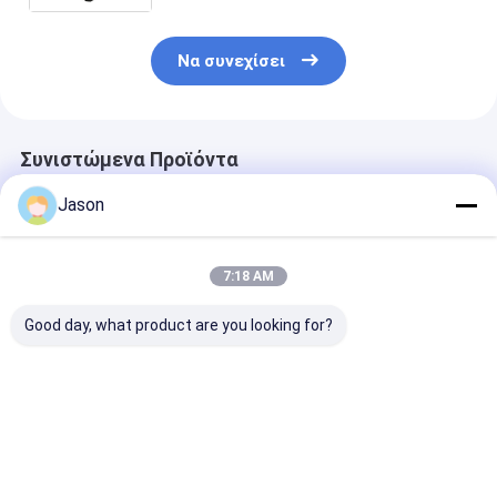
Να συνεχίσει
Συνιστώμενα Προϊόντα
Jason
7:18 AM
Good day, what product are you looking for?
Προσαρμοσμένη
Προσαρμοσμένη
Προσαρμοσμέ
δημιουργική
δημιουργική
δημιουργική
χριστουγεννιάτικη
χριστουγεννιάτικη
χριστουγεννιά
τσάντα χαρτιού
τσάντα χαρτιού
τσάντα χαρτι
Kraft με το δικό σου
Kraft με το δικό σου
Kraft με το δι
Καλύτερη τιμή
Καλύτερη τιμή
Καλύτερη 
λογότυπο για το
λογότυπο για το
λογότυπο για 
διακοσμητικό πάρτι
διακοσμητικό πάρτι
διακοσμητικό
Χριστούγεννα
Χριστούγεννα
Χριστούγεννα