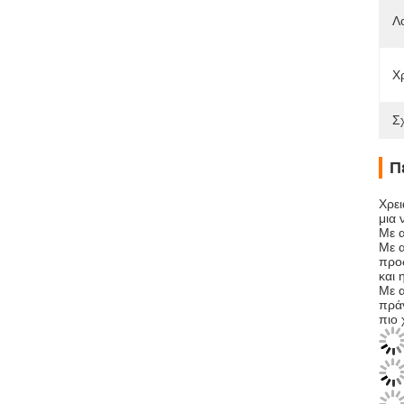
Λ
Χ
Σ
Π
Χρει
μια 
Με α
Με α
προς
και 
Με α
πράγ
πιο 