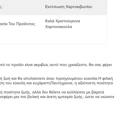
ς:
Εκτύπωση Χαρτοκιβωτίου
Καλά Χριστούγεννα 
σία Του Προϊόντος:
Χαρτοσακούλα
υτό το προϊόν είναι ακριβώς αυτό που χρειάζεστε, θα σας φέρει
ή ζωή και θα απολαύσετε άνευ προηγουμένου ευκολία.Η φιλική
ση του εύκολη και ευχάριστηΤαυτόχρονα, η αξιόπιστη ποιότητα
λή ποιότητα ζωής, αλλά δεν θέλετε να κολλήσετε με βαρετά
σφέρει μια πιο βολική και άνετη εμπειρία ζωής, ώστε να νιώσετε