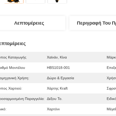
Λεπτομέρειες
Περιγραφή Του Π
επτομέρειες
όπος Καταγωγής
Χαϊνάν, Κίνα
Μάρκ
ριθμό Μοντέλου
HBS1018-001
Επεξε
ιομηχανική Χρήση:
Δώρο & Εργασία
Χρήσ
ύπος Χαρτιού:
Χάρτης Kraft
Σφραγ
ροσαρμοσμένη Παραγγελία:
Δέξου Το.
Ειδικ
ικό:
Χαρτόνι
Μέγε