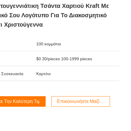
τουγεννιάτικη Τσάντα Χαρτιού Kraft Με
ικό Σου Λογότυπο Για Το Διακοσμητικό
ι Χριστούγεννα
100 κομμάτια
$0.30/pieces 100-1999 pieces
 Συσκευασία:
Καρτόνι
τε Την Καλύτερη Τιμή
Επικοινωνήστε Μαζί Μας