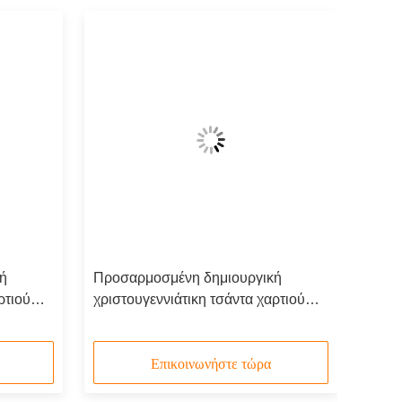
ή
Προσαρμοσμένη δημιουργική
ρτιού
χριστουγεννιάτικη τσάντα χαρτιού
ο για το
Kraft με το δικό σου λογότυπο για το
γεννα
διακοσμητικό πάρτι Χριστούγεννα
Επικοινωνήστε τώρα