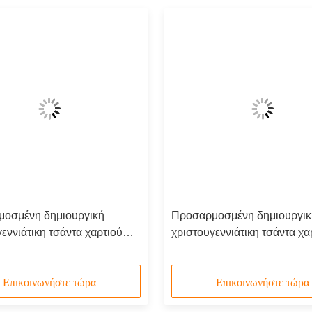
οσμένη δημιουργική
Προσαρμοσμένη δημιουργικ
εννιάτικη τσάντα χαρτιού
χριστουγεννιάτικη τσάντα χα
 το δικό σου λογότυπο για το
Kraft με το δικό σου λογότυπ
ητικό πάρτι Χριστούγεννα
διακοσμητικό πάρτι Χριστού
Επικοινωνήστε τώρα
Επικοινωνήστε τώρα