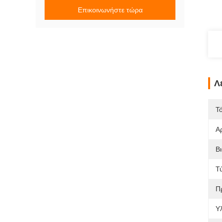
Επικοινωνήστε τώρα
Λ
Τ
Α
Β
Τ
Π
Υλ