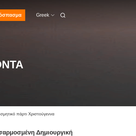
όσπασμα
Greek
ΌΝΤΑ
οσμητικό πάρτι Χριστούγεννα
σαρμοσμένη Δημιουργική