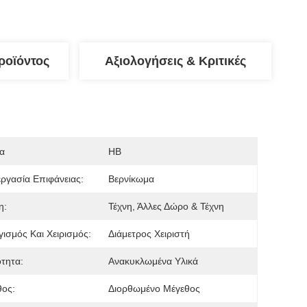
ροϊόντος
Αξιολογήσεις & Κριτικές
α
HB
ργασία Επιφάνειας:
Βερνίκωμα
η:
Τέχνη, Άλλες Δώρο & Τέχνη
ισμός Και Χειρισμός:
Διάμετρος Χειριστή
ότητα:
Ανακυκλωμένα Υλικά
θος:
Διορθωμένο Μέγεθος