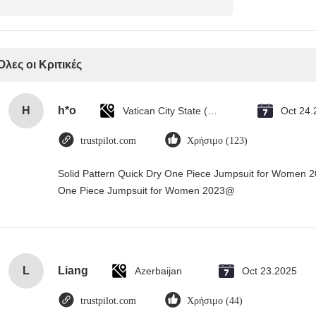
Όλες οι Κριτικές
H
h*o
Vatican City State (Holy See)
Oct 24.
trustpilot.com
Χρήσιμο (123)
Solid Pattern Quick Dry One Piece Jumpsuit for Women 
One Piece Jumpsuit for Women 2023@
L
Liang
Azerbaijan
Oct 23.2025
trustpilot.com
Χρήσιμο (44)