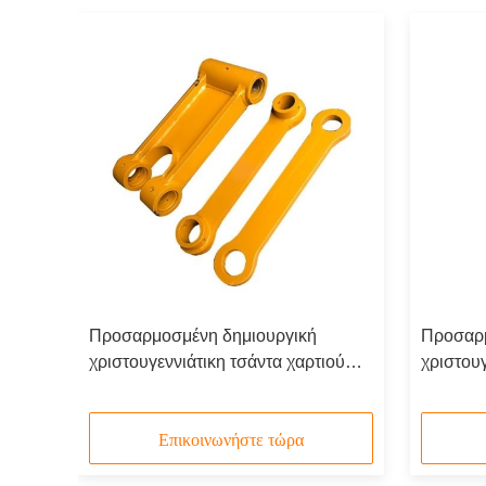
Προσαρμοσμένη δημιουργική
Προσαρμ
ού
χριστουγεννιάτικη τσάντα χαρτιού
χριστουγ
ια το
Kraft με το δικό σου λογότυπο για το
Kraft με
να
διακοσμητικό πάρτι Χριστούγεννα
διακοσμ
Επικοινωνήστε τώρα