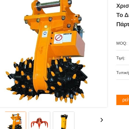
Χρισ
Το Δ
Πάρτ
MOQ:
Τιμή:
Τυπική
Βρεί