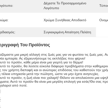
Δέχεστε Το Προσαρμοσμένο 
ογότυπο:
Τύπο
Λογότυπο
ρώμα:
Χρώμα Συνήθειας Αποδεκτό
Ονομα
χεδιασμός:
Συγκεκριμένη Απαίτηση Πελάτη
εριγραφή Του Προϊόντος
αζόμαστε μια μικρή αλλαγή στις ζωές μας για να φωτίσει τις ζωές μας. Α
νέα εμπειρία. Ας εξερευνήσουμε τις εκπλήξεις που φέρνει!
υτό το προϊόν, κάθε μέρα είναι μια γιορτή για το δέρμα!
υτό το προϊόν, θα λύσετε εύκολα διάφορα προβλήματα στην καθημεριν
 τον χρήστη διεπαφή και οι ανώτερες επιδόσεις του καθιστούν την χρή
η τέλεια υπηρεσία μετά την πώληση, ώστε να μην έχετε ανησυχίες.
υτό το προϊόν, η ζωή είναι πιο χαλαρή! Θέλετε να απολαύσετε μια υψη
ματα; Αυτό το προϊόν θα είναι μια μεγάλη επιλογή για εσάς!Θα σας προ
χαλαροί από ποτέ.