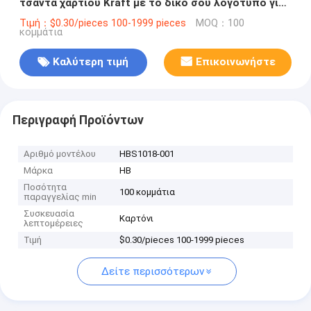
τσάντα χαρτιού Kraft με το δικό σου λογότυπο για
το διακοσμητικό πάρτι Χριστούγεννα
Τιμή：$0.30/pieces 100-1999 pieces
MOQ：100
κομμάτια
Καλύτερη τιμή
Επικοινωνήστε
Περιγραφή Προϊόντων
Αριθμό μοντέλου
HBS1018-001
Μάρκα
HB
Ποσότητα
100 κομμάτια
παραγγελίας min
Συσκευασία
Καρτόνι
λεπτομέρειες
Τιμή
$0.30/pieces 100-1999 pieces
Δείτε περισσότερων