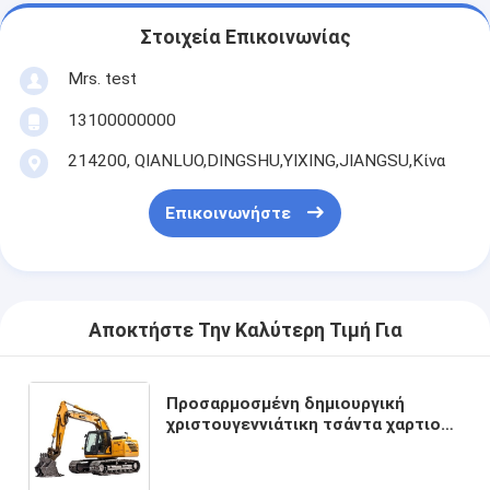
Στοιχεία Επικοινωνίας
Mrs. test
13100000000
214200, QIANLUO,DINGSHU,YIXING,JIANGSU,Κίνα
Επικοινωνήστε
Αποκτήστε Την Καλύτερη Τιμή Για
Προσαρμοσμένη δημιουργική
χριστουγεννιάτικη τσάντα χαρτιού
Kraft με το δικό σου λογότυπο για
το διακοσμητικό πάρτι
Χριστούγεννα