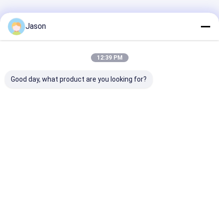
Αρχική
Περίπου
επαφή
Desktop
Σελίδα
εμείς
Site
Jason
Sitemap
Πολιτική απορρήτου
Κίνα Μέρη μεταλλικού πλαισίου προμηθευτής.
Copyright © 2025
Shenzhen LuoX Electric Co., Ltd. All Rights Reserved. Developed by
12:39 PM
ECER
Good day, what product are you looking for?
Σπίτι
Προϊόντα
βίντεο