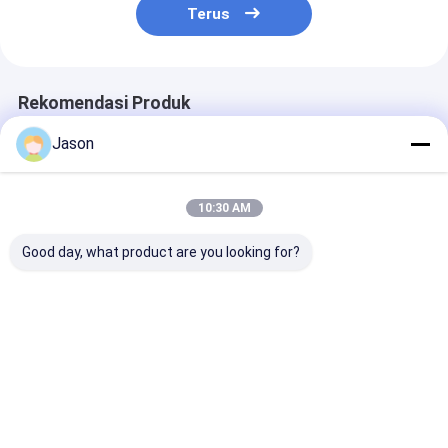
Terus
Rekomendasi Produk
Jason
10:30 AM
Good day, what product are you looking for?
Custom Creative
Tas belanja kertas
Kado pengirin
Goodie Natal Kraft
hadiah mewah yang
pengantin khu
Paper Gift Bag
dicetak Tas belanja
mewah tamu p
dengan Logo Anda
kertas khusus
India merah ko
sendiri untuk pesta
dengan logo
pernikahan un
Harga terbaik
Harga terbaik
Harga terb
dekoratif Natal
dekorasi pern
Rumah
Tentang
Hubungi
Desktop