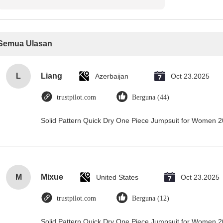
Semua Ulasan
L
Liang
Azerbaijan
Oct 23.2025
trustpilot.com
Berguna (44)
Solid Pattern Quick Dry One Piece Jumpsuit for Women
M
Mixue
United States
Oct 23.2025
trustpilot.com
Berguna (12)
Solid Pattern Quick Dry One Piece Jumpsuit for Women