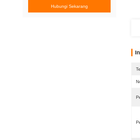
Hubungi Sekarang
I
T
N
P
P