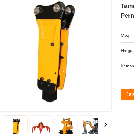
Tamu
Pern
Moq:
Harga:
Kemas
Dap