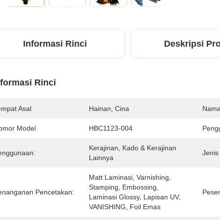
Informasi Rinci
Deskripsi Pr
nformasi Rinci
empat Asal
Hainan, Cina
Nama
omor Model
HBC1123-004
Pengg
Kerajinan, Kado & Kerajinan 
enggunaan:
Jenis
Lainnya
Matt Laminasi, Varnishing, 
Stamping, Embossing, 
enanganan Pencetakan:
Pese
Laminasi Glossy, Lapisan UV, 
VANISHING, Foil Emas