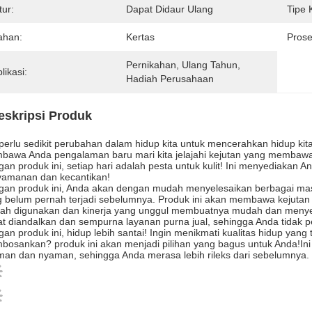
tur:
Dapat Didaur Ulang
Tipe 
ahan:
Kertas
Prose
Pernikahan, Ulang Tahun, 
likasi:
Hadiah Perusahaan
eskripsi Produk
 perlu sedikit perubahan dalam hidup kita untuk mencerahkan hidup kit
awa Anda pengalaman baru mari kita jelajahi kejutan yang membawa
an produk ini, setiap hari adalah pesta untuk kulit! Ini menyediaka
yamanan dan kecantikan!
gan produk ini, Anda akan dengan mudah menyelesaikan berbagai ma
 belum pernah terjadi sebelumnya. Produk ini akan membawa kejutan
ah digunakan dan kinerja yang unggul membuatnya mudah dan menyen
t diandalkan dan sempurna layanan purna jual, sehingga Anda tidak pe
an produk ini, hidup lebih santai! Ingin menikmati kualitas hidup yang t
osankan? produk ini akan menjadi pilihan yang bagus untuk Anda!I
an dan nyaman, sehingga Anda merasa lebih rileks dari sebelumnya.