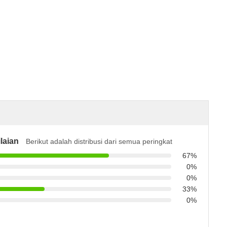
laian
Berikut adalah distribusi dari semua peringkat
67%
0%
0%
33%
0%