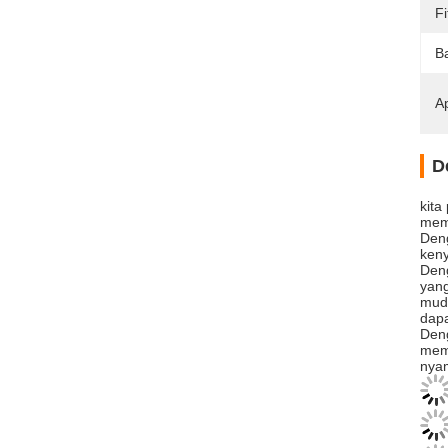
Fi
B
Ap
D
kita
memb
Deng
ken
Den
yang
mud
dapa
Deng
memb
nyam