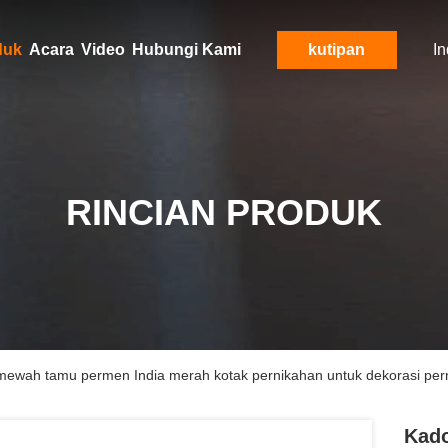
duk
Acara
Video
Hubungi Kami
kutipan
I
RINCIAN PRODUK
mewah tamu permen India merah kotak pernikahan untuk dekorasi per
Kado