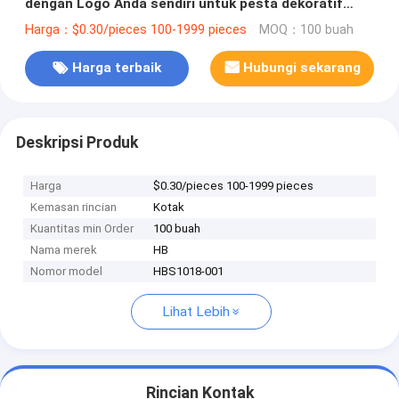
dengan Logo Anda sendiri untuk pesta dekoratif
Natal
Harga：$0.30/pieces 100-1999 pieces
MOQ：100 buah
Harga terbaik
Hubungi sekarang
Deskripsi Produk
Harga
$0.30/pieces 100-1999 pieces
Kemasan rincian
Kotak
Kuantitas min Order
100 buah
Nama merek
HB
Nomor model
HBS1018-001
Lihat Lebih
Rincian Kontak