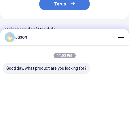
Terus
Rekomendasi Produk
Jason
11:53 PM
Good day, what product are you looking for?
Custom Creative
Custom Creative
Custom Creati
Goodie Natal Kraft
Goodie Natal Kraft
Goodie Natal K
Paper Gift Bag
Paper Gift Bag
Paper Gift Bag
dengan Logo Anda
dengan Logo Anda
dengan Logo 
sendiri untuk pesta
sendiri untuk pesta
sendiri untuk 
Harga terbaik
Harga terbaik
Harga terb
dekoratif Natal
dekoratif Natal
dekoratif Nata
Rumah
Tentang
Hubungi
Desktop