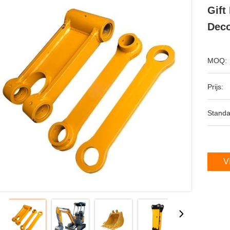
Gift
Deco
MOQ:
Prijs:
Standa
V