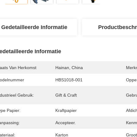
Gedetailleerde Informatie
Productbeschr
edetailleerde Informatie
laats Van Herkomst
Hainan, China
Merk
odelnummer
HBS1018-001
Opper
dustrieel Gebruik:
Gift & Craft
Gebru
ype Papier:
Kraftpapier
Afdic
anpassing:
Accepteer.
Kenm
teriaal:
Karton
Groot