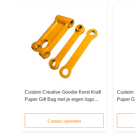
raft
Custom Creative Goodie Kerst Kraft
Custom C
o
Paper Gift Bag met je eigen logo
Paper Gi
voor Xmas Decorative Party
voor Xm
Contact opnemen