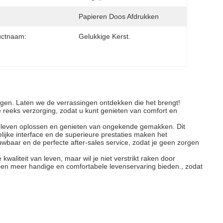
Papieren Doos Afdrukken
uctnaam:
Gelukkige Kerst.
rengen. Laten we de verrassingen ontdekken die het brengt!
ge reeks verzorging, zodat u kunt genieten van comfort en
jks leven oplossen en genieten van ongekende gemakken. Dit
lijke interface en de superieure prestaties maken het
ouwbaar en de perfecte after-sales service, zodat je geen zorgen
waliteit van leven, maar wil je niet verstrikt raken door
 een meer handige en comfortabele levenservaring bieden., zodat