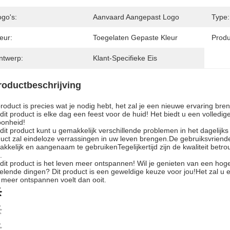
ogo's:
Aanvaard Aangepast Logo
Type:
eur:
Toegelaten Gepaste Kleur
Prod
ntwerp:
Klant-Specifieke Eis
roductbeschrijving
product is precies wat je nodig hebt, het zal je een nieuwe ervaring b
dit product is elke dag een feest voor de huid! Het biedt u een volledi
onheid!
dit product kunt u gemakkelijk verschillende problemen in het dageli
uct zal eindeloze verrassingen in uw leven brengen.De gebruiksvriende
kkelijk en aangenaam te gebruikenTegelijkertijd zijn de kwaliteit betr
.
dit product is het leven meer ontspannen! Wil je genieten van een hoge k
elende dingen? Dit product is een geweldige keuze voor jou!Het zal u
e meer ontspannen voelt dan ooit.