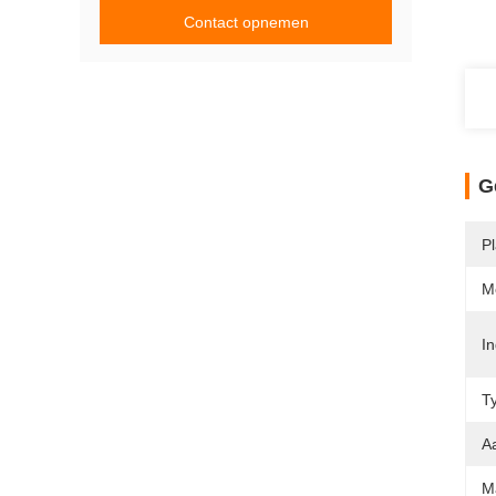
Contact opnemen
G
P
M
In
T
A
Ma