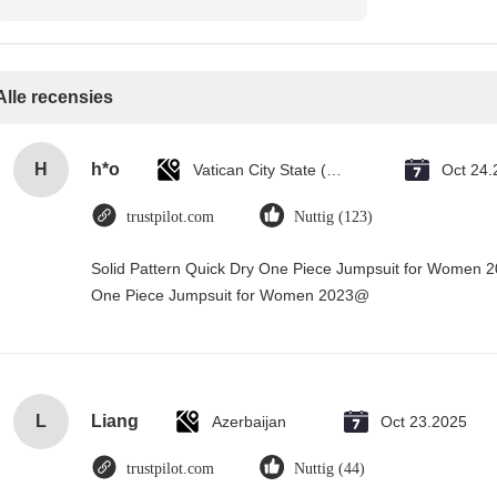
Alle recensies
H
h*o
Vatican City State (Holy See)
Oct 24.
trustpilot.com
Nuttig (123)
Solid Pattern Quick Dry One Piece Jumpsuit for Women 
One Piece Jumpsuit for Women 2023@
L
Liang
Azerbaijan
Oct 23.2025
trustpilot.com
Nuttig (44)