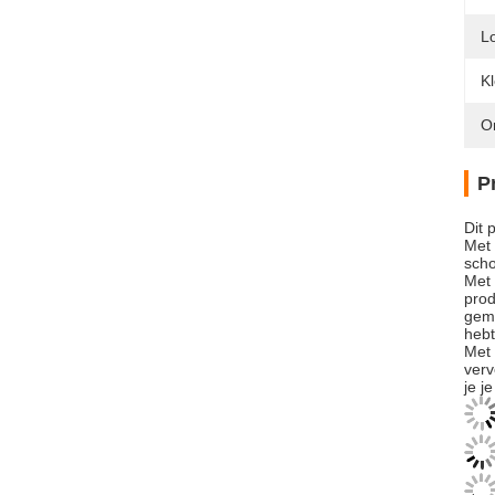
L
Kl
O
P
Dit 
Met 
scho
Met 
prod
gema
hebt
Met 
verv
je j