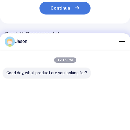
Continua
Prodotti Raccomandati
Jason
12:15 PM
Good day, what product are you looking for?
Busta regalo di carta
Busta regalo di carta
Busta regalo d
Kraft per Natale con
Kraft per Natale con
Kraft per Nata
il tuo logo per la
il tuo logo per la
il tuo logo per 
festa di Natale
festa di Natale
festa di Natal
Miglior prezzo
Miglior prezzo
Miglior pr