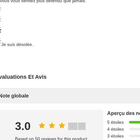
vous vous sentiez plus détendu que jamais.
Je suis désolée.
valuations Et Avis
Note globale
Aperçu des n
3.0
5 étoiles
4 étoiles
3 étoiles
Based on 50 reviews for this product