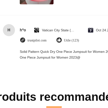
H
h*o
Vatican City State (Holy See)
Oct 24.
trustpilot.com
Utile (123)
Solid Pattern Quick Dry One Piece Jumpsuit for Women 
One Piece Jumpsuit for Women 2023@
roduits recommand