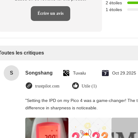
2 étoiles
1 étoiles
Écrire un avis
Toutes les critiques
S
Songshang
Tuvalu
Oct 29.2025
trustpilot.com
Utile (1)
"Setting the IPD on my Pico 4 was a game-changer! The t
difference in sharpness is noticeable.