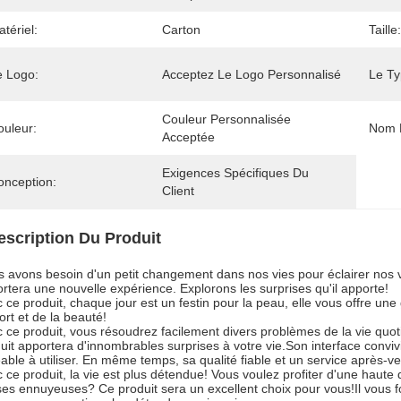
tériel:
Carton
Taille:
e Logo:
Acceptez Le Logo Personnalisé
Le Ty
Couleur Personnalisée 
ouleur:
Nom D
Acceptée
Exigences Spécifiques Du 
onception:
Client
escription Du Produit
 avons besoin d'un petit changement dans nos vies pour éclairer nos v
rtera une nouvelle expérience. Explorons les surprises qu'il apporte!
 ce produit, chaque jour est un festin pour la peau, elle vous offre u
ort et de la beauté!
 ce produit, vous résoudrez facilement divers problèmes de la vie quo
uit apportera d'innombrables surprises à votre vie.Son interface conviv
able à utiliser. En même temps, sa qualité fiable et un service après-v
 ce produit, la vie est plus détendue! Vous voulez profiter d'une haute
es ennuyeuses? Ce produit sera un excellent choix pour vous!Il vous fo