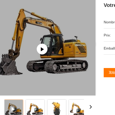
Votr
Nombre
Prix:
Emball
Obte