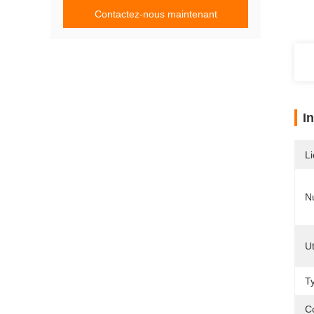
Contactez-nous maintenant
I
Li
N
Ut
T
C