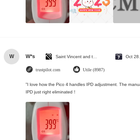
W
W*s
Saint Vincent and the Grenadines
Oct 28
trustpilot.com
Utile (8987)
"I love how the Pico 4 handles IPD adjustment. The manual s
IPD just right eliminated！