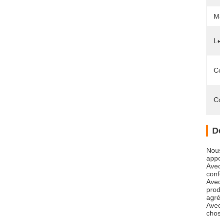
Ma
L
C
C
D
Nous
appo
Avec
conf
Avec
prod
agré
Avec
chos