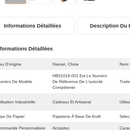
Informations Détaillées
Description Du 
nformations Détaillées
eu D'origine
Hainan, Chine
Nom 
HBS1018-001 Est Le Numéro 
uméro De Modèle
De Référence De L'autorité 
Trait
Compétente
ilisation Industrielle:
Cadeaux Et Artisanat
Utilis
ype De Papier:
Papeterie À Base De Kraft
Sélec
ommande Personnalisée:
Acceptez.
Carac