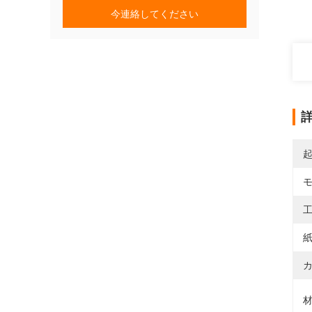
今連絡してください
工
紙
カ
材