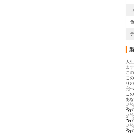
ロ
色
デ
人生
ます
この
この
りの
完ぺ
この
あな