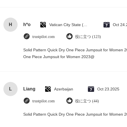
H
h*o
Vatican City State (Holy See)
Oct 24.
trustpilot.com
役に立つ (123)
Solid Pattern Quick Dry One Piece Jumpsuit for Women 
One Piece Jumpsuit for Women 2023@
L
Liang
Azerbaijan
Oct 23.2025
trustpilot.com
役に立つ (44)
Solid Pattern Quick Dry One Piece Jumpsuit for Women