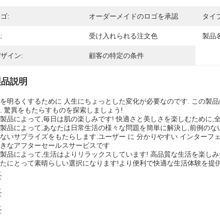
ゴ:
オーダーメイドのロゴを承認
タイプ
:
受け入れられる注文色
製品名
ザイン:
顧客の特定の条件
製品説明
を明るくするために 人生にちょっとした変化が必要なのです. この製
. 驚異をもたらすものを探索しましょう!
製品によって,毎日は肌の楽しみです! 快適さと美しさを楽しむために,
製品によって,あなたは日常生活の様々な問題を簡単に解決し,前例のな
ないサプライズをもたらします.ユーザー に 分かりやすい インターフェー
きなアフターセールスサービスです
製品によって,生活はよりリラックスしています! 高品質な生活を楽しみ
たにとって素晴らしい選択になります!より便利で快適な生活体験を提供