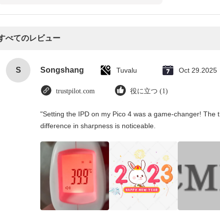
すべてのレビュー
S
Songshang
Tuvalu
Oct 29.2025
trustpilot.com
役に立つ (1)
"Setting the IPD on my Pico 4 was a game-changer! The t
difference in sharpness is noticeable.