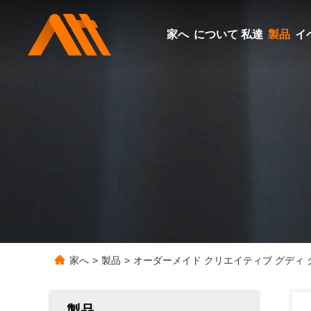
家へ
について 私達
製品
イ
家へ
>
製品
>
オーダーメイド クリエイティブ グディ 
製品