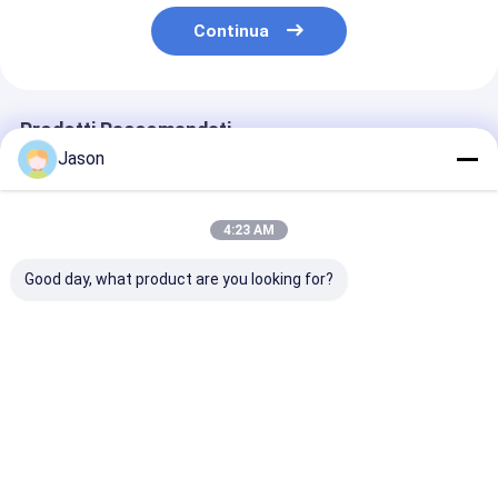
Continua
Prodotti Raccomandati
Jason
4:23 AM
Good day, what product are you looking for?
Busta regalo di carta
Busta regalo di carta
Busta regalo d
Kraft per Natale con
Kraft per Natale con
Kraft per Nata
il tuo logo per la
il tuo logo per la
il tuo logo per 
festa di Natale
festa di Natale
festa di Natal
Miglior prezzo
Miglior prezzo
Miglior pr