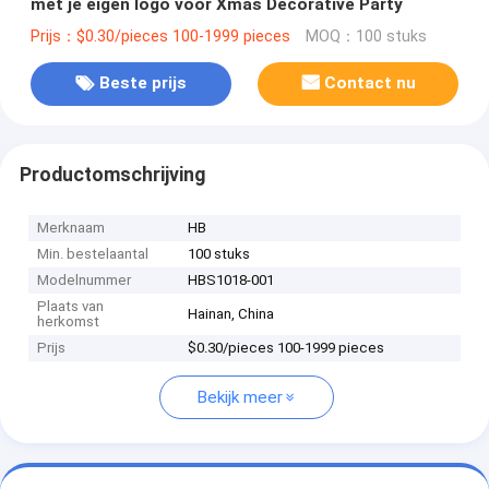
met je eigen logo voor Xmas Decorative Party
Prijs：$0.30/pieces 100-1999 pieces
MOQ：100 stuks
Beste prijs
Contact nu
Productomschrijving
Merknaam
HB
Min. bestelaantal
100 stuks
Modelnummer
HBS1018-001
Plaats van
Hainan, China
herkomst
Prijs
$0.30/pieces 100-1999 pieces
Bekijk meer