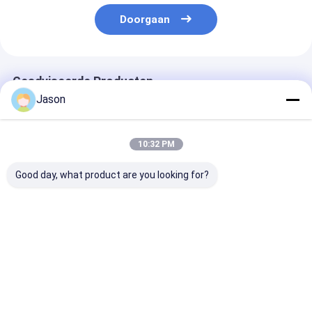
Doorgaan
Geadviseerde Producten
Jason
10:32 PM
Good day, what product are you looking for?
Custom Creative
Custom Creative
Custom Creati
Goodie Kerst Kraft
Goodie Kerst Kraft
Goodie Kerst K
Paper Gift Bag met je
Paper Gift Bag met je
Paper Gift Bag
eigen logo voor Xmas
eigen logo voor Xmas
eigen logo voo
Decorative Party
Decorative Party
Decorative Pa
Beste prijs
Beste prijs
Beste pri