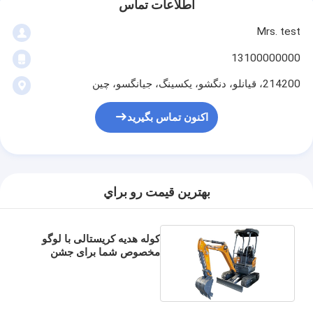
اطلاعات تماس
Mrs. test
13100000000
214200، قيانلو، دنگشو، يکسينگ، جيانگسو، چين
اکنون تماس بگیرید
بهترين قيمت رو براي
کوله هدیه کریستالی با لوگو
مخصوص شما برای جشن
کریسمس