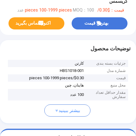
کریسمس
قیمت：$0.30/pieces 100-1999 pieces
MOQ：100 عدد
بهترین قیمت
اکنون تماس بگیرید
توضیحات محصول
جزئیات بسته بندی
کارتن
شماره مدل
HBS1018-001
قیمت
$0.30/pieces 100-1999 pieces
محل منبع
هاینان، چین
مقدار حداقل تعداد
100 عدد
سفارش
بیشتر ببینید