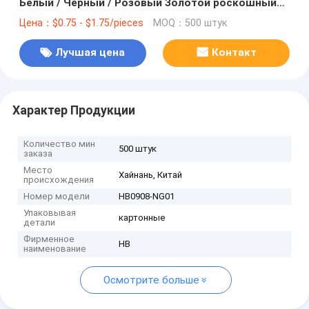
Белый / Черный / Розовый Золотой роскошный
магнитный подарочный ящик с застежкой
Цена：$0.75 - $1.75/pieces
MOQ：500 штук
Лучшая цена
Контакт
Характер Продукции
Количество мин
500 штук
заказа
Место
Хайнань, Китай
происхождения
Номер модели
HB0908-NG01
Упаковывая
картонные
детали
Фирменное
HB
наименование
Осмотрите больше