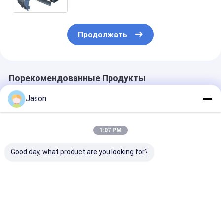
застежкой
Продолжать
Порекомендованные Продукты
Jason
1:07 PM
Good day, what product are you looking for?
Настроенный
Напечатанный
Роскошные
креативный
роскошный
подарки для
рождественский
подарочный
подружек не
подарочный пакет
бумажный пакет
для гостей
из бумажной
для покупок
Конфеты для
Лучшая цена
Лучшая цена
Лучшая ц
бумаги с вашим
индийских кр
логотипом для
свадеб Короб