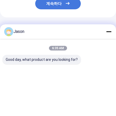
계속하다
추천된 제품
Jason
6:35 AM
Good day, what product are you looking for?
크래이티브 굿이 크리스
인쇄 된 고급 선물 종이
럭셔리 맞춤 처녀
마스 크래프트 종이 선
쇼핑 가방 로고와 함께
손님 캔디 인도 
물 가방 Xmas 장식 파
사용자 정의 쇼핑 종이
혼식 선물 상자 
티에 자신의 로고와
가방
장식 선물
최고의 가격
최고의 가격
최고의 
Desktop Site
홈
사이트맵
연락처