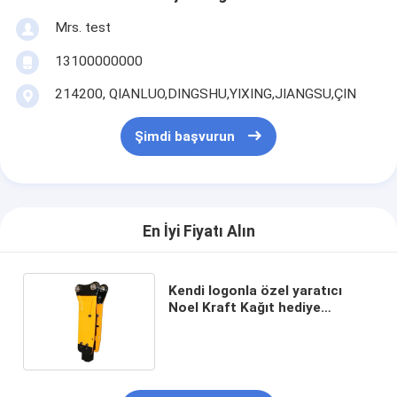
Mrs. test
13100000000
214200, QIANLUO,DINGSHU,YIXING,JIANGSU,ÇIN
Şimdi başvurun
En İyi Fiyatı Alın
Kendi logonla özel yaratıcı
Noel Kraft Kağıt hediye
çantası Xmas dekoratif partisi
için