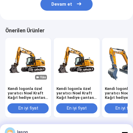
Devam et
Önerilen Ürünler
Kendi logonla özel
Kendi logonla özel
Kendi logonla 
yaratıcı Noel Kraft
yaratıcı Noel Kraft
yaratıcı Noel K
Kağıt hediye çantası
Kağıt hediye çantası
Kağıt hediye ç
Xmas dekoratif
Xmas dekoratif
Xmas dekorati
partisi için
partisi için
partisi için
En iyi fiyat
En iyi fiyat
En iyi fiy
Ana
Hakkımızda
Bize
Desktop
Jason