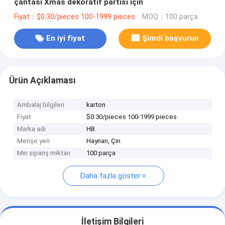
çantası Xmas dekoratif partisi için
Fiyat：$0.30/pieces 100-1999 pieces
MOQ：100 parça
En iyi fiyat
Şimdi başvurun
Ürün Açıklaması
Ambalaj bilgileri
karton
Fiyat
$0.30/pieces 100-1999 pieces
Marka adı
HB
Menşe yeri
Haynan, Çin
Min sipariş miktarı
100 parça
Daha fazla göster
İletişim Bilgileri