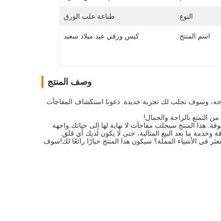
النوع:
طباعة علب الورق
اسم المنتج:
كيس ورقي عيد ميلاد سعيد
وصف المنتج
تحتاجه، وسوف تجلب لك تجربة جديدة. دعونا استكشاف المفاجآت
ن التمتع بالراحة والجمال!
قة. هذا المنتج سيجلب مفاجآت لا نهاية لها إلى حياتك.واجهة
خدمة ما بعد البيع المثالية، حتى لا يكون لديك أي قلق.
 تتعثر في الأشياء المملة؟ سيكون هذا المنتج خيارًا رائعًا لك!سوف