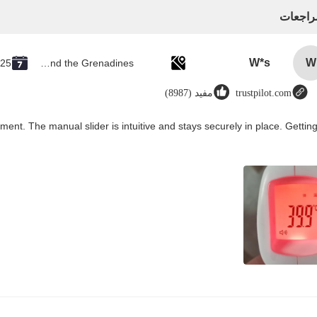
مراجعات
W*s
W
025
Saint Vincent and the Grenadines
trustpilot.com
مفيد (8987)
ment. The manual slider is intuitive and stays securely in place. Gettin