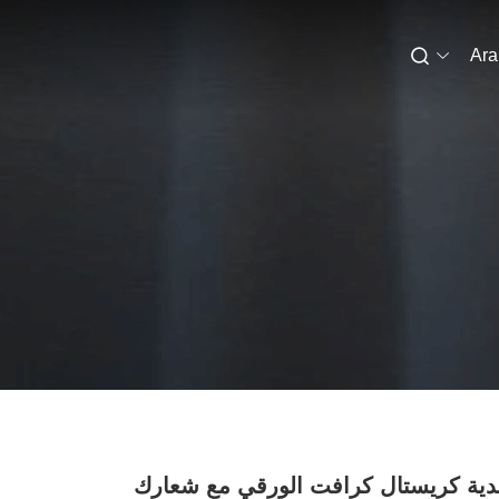
Ara
ية كريستال كرافت الورقي مع شعارك