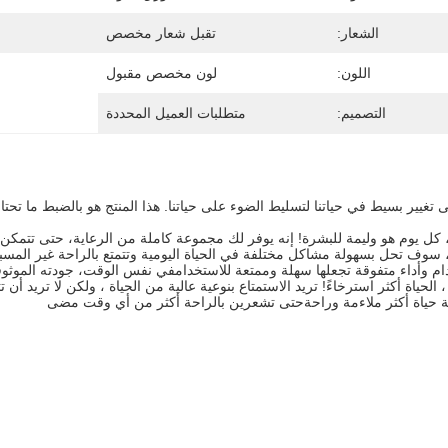
الشعار:
تقبل شعار مخصص
اللون:
لون مخصص مقبول
التصميم:
متطلبات العميل المحددة
 تغيير بسيط في حياتنا لتسليط الضوء على حياتنا. هذا المنتج هو بالضبط ما 
، كل يوم هو وليمة للبشرة! إنه يوفر لك مجموعة كاملة من الرعاية، حتى تتمكن م
، سوف تحل بسهولة مشاكل مختلفة في الحياة اليومية وتتمتع بالراحة غير المسبو
م وأداء متفوقة تجعلها سهلة وممتعة للاستخدامفي نفس الوقت، جودته الموثوقة و
، الحياة أكثر استرخاءً! تريد الاستمتاع بنوعية عالية من الحياة ، ولكن لا تريد أن
ة حياة أكثر ملاءمة وراحةحتى تشعرين بالراحة أكثر من أي وقت مضى