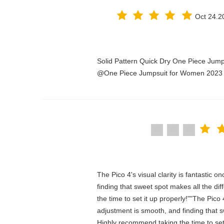
Oct 24.2
Solid Pattern Quick Dry One Piece Jum
One Piece Jumpsuit for Women 2023@
"The Pico 4's visual clarity is fantastic
finding that sweet spot makes all the d
the time to set it up properly!""The Pico 
adjustment is smooth, and finding that s
Highly recommend taking the time to set it