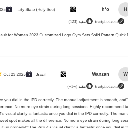
h*o
H
025
Vatican City State (Holy See)
trustpilot.com
مفيد (123)
psuit for Women 2023 Customized Logo Gym Sets Solid Pattern Quick 
Wanzan
W
Oct 23.2025
Brazil
trustpilot.com
مفيد (1w+)
 once you dial in the IPD correctly. The manual adjustment is smooth, and
ifference. No more eye strain during long sessions. Highly recommend t
4's visual clarity is fantastic once you dial in the IPD correctly. The man
weet spot makes all the difference. No more eye strain during long ses
 up properly!""The Pico 4's visual clarity is fantastic once you dial in t