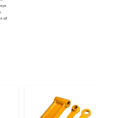
 eye
s
s all