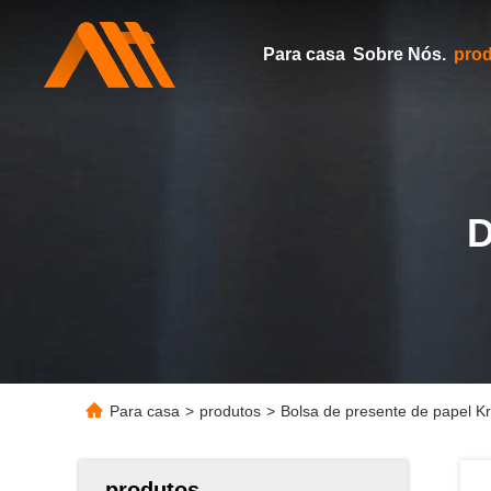
Para casa
Sobre Nós.
pro
Para casa
>
produtos
>
Bolsa de presente de papel Kra
produtos