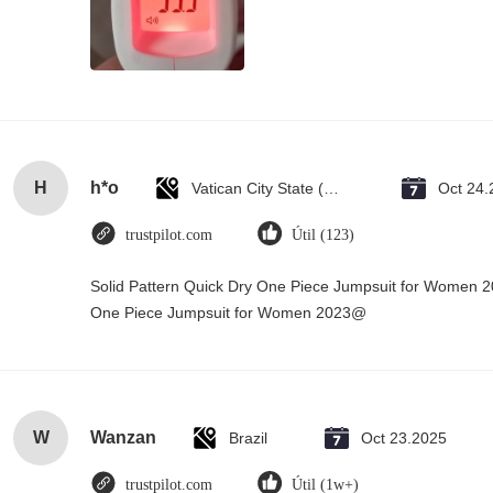
H
h*o
Vatican City State (Holy See)
Oct 24.
trustpilot.com
Útil (123)
Solid Pattern Quick Dry One Piece Jumpsuit for Women 
One Piece Jumpsuit for Women 2023@
W
Wanzan
Brazil
Oct 23.2025
trustpilot.com
Útil (1w+)