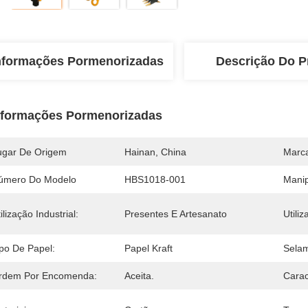
nformações Pormenorizadas
Descrição Do P
nformações Pormenorizadas
ugar De Origem
Hainan, China
Marc
úmero Do Modelo
HBS1018-001
Manip
ilização Industrial:
Presentes E Artesanato
Utiliz
ipo De Papel:
Papel Kraft
Selam
rdem Por Encomenda:
Aceita.
Carac