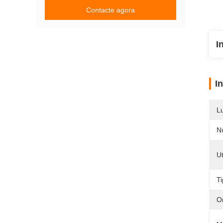
Contacte agora
I
I
L
N
Ut
T
O