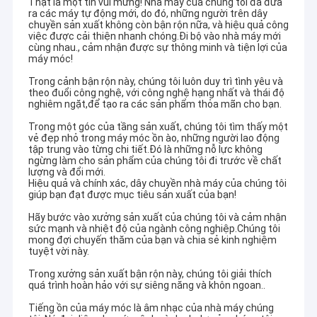
Thật là một tin vui mừng! Nhà máy của chúng tôi đã đưa
ra các máy tự động mới, do đó, những người trên dây
chuyền sản xuất không còn bận rộn nữa, và hiệu quả công
việc được cải thiện nhanh chóng.Đi bộ vào nhà máy mới
cùng nhau., cảm nhận được sự thông minh và tiện lợi của
máy móc!
Trong cảnh bận rộn này, chúng tôi luôn duy trì tình yêu và
theo đuổi công nghệ, với công nghệ hạng nhất và thái độ
nghiêm ngặt,để tạo ra các sản phẩm thỏa mãn cho bạn.
Trong một góc của tầng sản xuất, chúng tôi tìm thấy một
vẻ đẹp nhỏ trong máy móc ồn ào, những người lao động
tập trung vào từng chi tiết.Đó là những nỗ lực không
ngừng làm cho sản phẩm của chúng tôi đi trước về chất
lượng và đổi mới.
Hiệu quả và chính xác, dây chuyền nhà máy của chúng tôi
giúp bạn đạt được mục tiêu sản xuất của bạn!
Hãy bước vào xưởng sản xuất của chúng tôi và cảm nhận
sức mạnh và nhiệt độ của ngành công nghiệp.Chúng tôi
mong đợi chuyến thăm của bạn và chia sẻ kinh nghiệm
tuyệt vời này.
Trong xưởng sản xuất bận rộn này, chúng tôi giải thích
quá trình hoàn hảo với sự siêng năng và khôn ngoan..
Tiếng ồn của máy móc là âm nhạc của nhà máy chúng