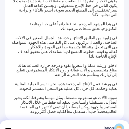
ما هي الأخبار المثيرة! لقد أطلقت مصنعنا آلات آلية جديدة، بحيث لا
يكون الناس في خط الإنتاج مشغولين، وتحسن كفاءة العمل
بسرعة.نَمْشي إلى المصنعِ الجديدِ سوية، أشعر بالذكاء والراحة
التي تجلبها الآلة!
في هذا المشهد المزدحم، نحافظ دائماً على حبنا ومتابعة
التكنولوجيالخلق منتجات مرضية لك.
في زاوية من الطابق الإنتاج، وجدنا هذا الجمال الصغير في الآلات
الصاخبة، والعمال يركزون على كل التفاصيل.هذه الجهود المتواصلة
هي التي تجعل منتجاتنا متقدمة جداً في الجودة والابتكار.
فعالة ودقيقة، خطوط المصنع لدينا تساعدك على تحقيق أهداف
الإنتاج الخاصة بك!
ادخلوا ورشة عملنا و اشعروا بقوة و درجة حرارة الصناعة هناك
صناع متخصصون و آلات فعالة و روح الابتكار المستمرنحن نتطلع
إلى زيارتك وتقاسم هذه التجربة الرائعة.
في ورشة عمل الإنتاج المزدحمة هذه، نحن نفسر العملية المثالية
بعناية وحكمة. كل جزء، كل عملية هو السعي المستمر للجودة.
صوت الآلات هو سمفونية مصنعنا، يمثل مهمتنا وشرفنا، لكنه يشير
أيضاً إلى مستقبلنا وأملنا.نحن نعتقد أنه فقط من خلال الابتكار
المستمر والجهود يمكن لمصانعنا أن تبقى لا تقهر في المنافسة
العالميةفصلاً جديداً، سنعمل معاً لكتابة فصل أكثر روعة
Jason