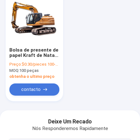
Bolsa de presente de
papel Kraft de Natal
com o seu próprio
Preço:
$0.30/pieces 100-1999 pieces
logotipo para a festa
MOQ:
100 peças
de Natal
obtenha o ultimo preço
contacto
Para casa
Produtos
Deixe Um Recado
Nós Responderemos Rapidamente
vídeos