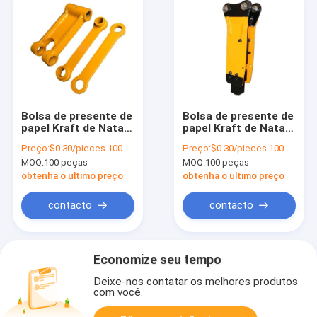
Bolsa de presente de
Bolsa de presente de
papel Kraft de Natal
papel Kraft de Natal
com o seu próprio
com o seu próprio
Preço:
$0.30/pieces 100-1999 pieces
Preço:
$0.30/pieces 100-1999 pieces
logotipo para a festa
logotipo para a festa
MOQ:
100 peças
MOQ:
100 peças
de Natal
de Natal
obtenha o ultimo preço
obtenha o ultimo preço
contacto
contacto
Economize seu tempo
Deixe-nos contatar os melhores produtos
com você.