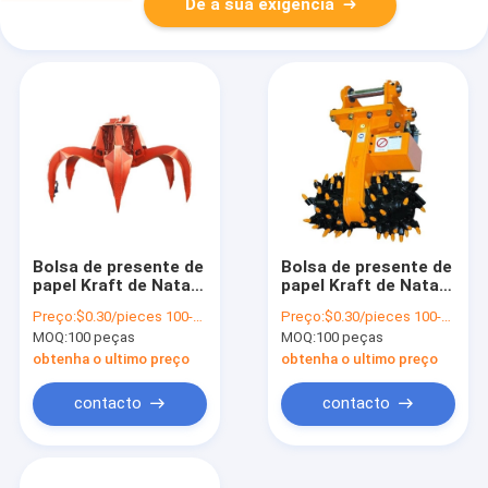
Dê a sua exigência
Bolsa de presente de
Bolsa de presente de
papel Kraft de Natal
papel Kraft de Natal
com o seu próprio
com o seu próprio
Preço:
$0.30/pieces 100-1999 pieces
Preço:
$0.30/pieces 100-1999 pieces
logotipo para a festa
logotipo para a festa
MOQ:
100 peças
MOQ:
100 peças
de Natal
de Natal
obtenha o ultimo preço
obtenha o ultimo preço
contacto
contacto