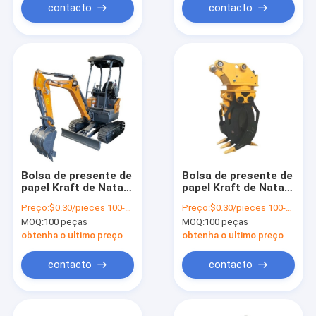
contacto
contacto
Bolsa de presente de
Bolsa de presente de
papel Kraft de Natal
papel Kraft de Natal
com o seu próprio
com o seu próprio
Preço:
$0.30/pieces 100-1999 pieces
Preço:
$0.30/pieces 100-1999 pieces
logotipo para a festa
logotipo para a festa
MOQ:
100 peças
MOQ:
100 peças
de Natal
de Natal
obtenha o ultimo preço
obtenha o ultimo preço
contacto
contacto