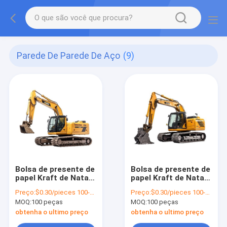
Parede De Parede De Aço
(9)
Bolsa de presente de
Bolsa de presente de
papel Kraft de Natal
papel Kraft de Natal
com o seu próprio
com o seu próprio
Preço:
$0.30/pieces 100-1999 pieces
Preço:
$0.30/pieces 100-1999 pieces
logotipo para a festa
logotipo para a festa
MOQ:
100 peças
MOQ:
100 peças
de Natal
de Natal
obtenha o ultimo preço
obtenha o ultimo preço